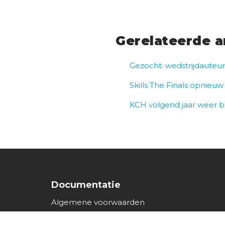
Gerelateerde a
Gezocht: wedstrijdauteu
Skills The Finals opnieuw
KCH volgend jaar weer bij
Documentatie
Algemene voorwaarden
Verwerkersovereenkomst 4.0 “