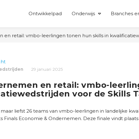
Ontwikkelpad
Onderwijs
Branches en
 retail: vmbo-leerlingen tonen hun skills in kwalificatiewed
cht
edstrijden
29 januari 2025
rnemen en retail: vmbo-leerli
icatiewedstrijden voor de Skills 
en maar liefst 26 teams van vmbo-leerlingen in landelijke kwa
lents Finals Economie & Ondernemen. Deze finale vindt plaats