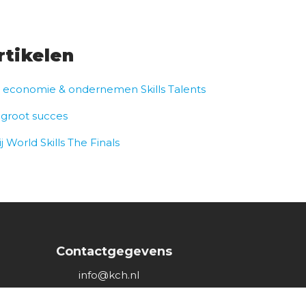
rtikelen
r economie & ondernemen Skills Talents
 groot succes
 World Skills The Finals
Contactgegevens
info@kch.nl
Adresgegevens