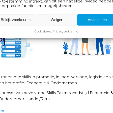
 toestemming intrekt, kan dit een nadelige invloed hebbe
 bepaalde functies en mogelijkheden.
Bekijk voorkeuren
Weiger
Accepteren
Cookiebeleid
Privacyverklaring
en hun skills in promotie, inkoop, verkoop, logistiek en ad
an het profiel Economie & Ondernemen.
fdsponsor van deze vmbo Skills Talents wedstrijd Economi
 Ondernemer Handel/Retail.
cht