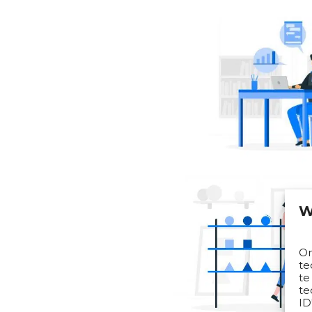
W
Om
te
te
te
ID