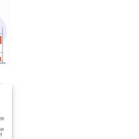
op
ke
f