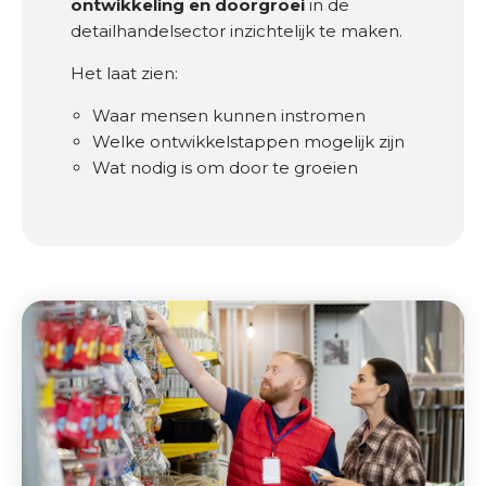
ontwikkeling en doorgroei
in de
u
detailhandelsector inzichtelijk te maken.
r
Het laat zien:
O
Waar mensen kunnen instromen
v
Welke ontwikkelstappen mogelijk zijn
e
Wat nodig is om door te groeien
r
o
n
s