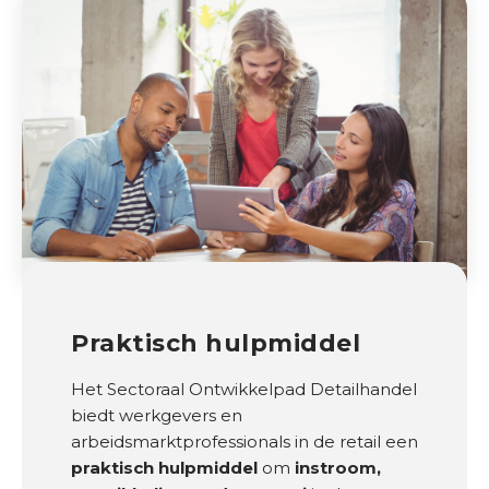
e
s
e
n
b
e
d
r
i
j
v
e
n
Praktisch hulpmiddel
B
Het Sectoraal Ontwikkelpad Detailhandel
e
biedt werkgevers en
s
arbeidsmarktprofessionals in de retail een
t
praktisch hulpmiddel
om
instroom,
u