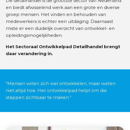
De detailhandel is de grootste sector van Nederland
d
en biedt afwisselend werk aan een grote en diverse
groep mensen. Het vinden en behouden van
O
medewerkers is echter een uitdaging. Daarnaast
n
miste er een duidelijk overzicht van ontwikkel- en
d
opleidingsmogelijkheden.
e
Het Sectoraal Ontwikkelpad Detailhandel brengt
r
daar verandering in.
w
i
j
s
“Mensen willen zich wel ontwikkelen, maar weten
niet altijd hoe. Het ontwikkelpad helpt om die
B
stappen zichtbaar te maken.”
r
a
n
c
h