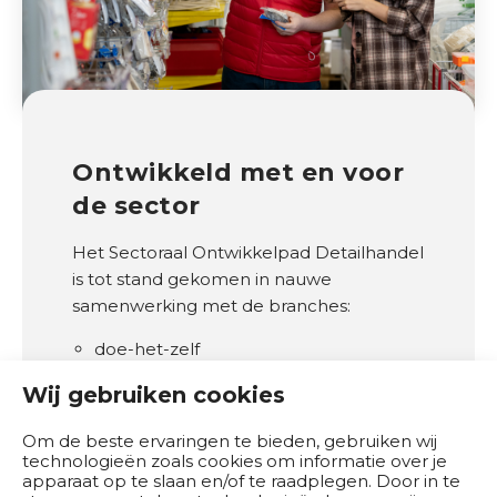
Ontwikkeld met en voor
de sector
Het Sectoraal Ontwikkelpad Detailhandel
is tot stand gekomen in nauwe
samenwerking met de branches:
doe-het-zelf
levensmiddelen
Wij gebruiken cookies
mode-, schoenen- en sport
elektrotechnische detailhandel
Om de beste ervaringen te bieden, gebruiken wij
technologieën zoals cookies om informatie over je
apparaat op te slaan en/of te raadplegen. Door in te
Deze branches vertegenwoordigen meer