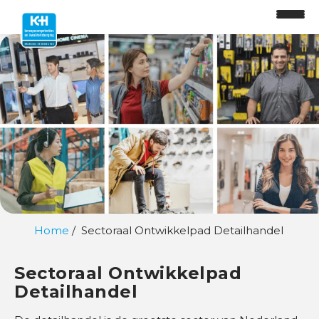
O
n
t
w
i
Home
Sectoraal Ontwikkelpad Detailhandel
k
k
e
Sectoraal Ontwikkelpad
l
Detailhandel
p
a