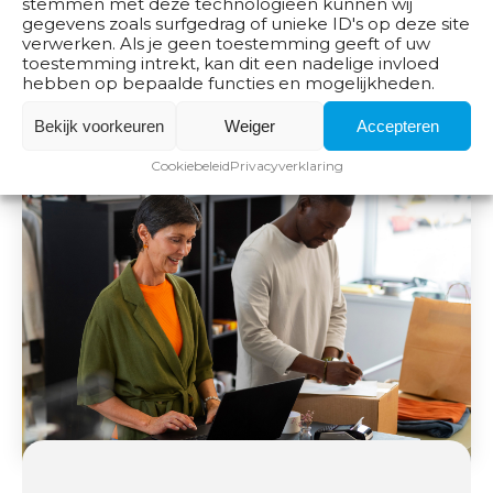
stemmen met deze technologieën kunnen wij
dan de helft van de 850.000
gegevens zoals surfgedrag of unieke ID's op deze site
verwerken. Als je geen toestemming geeft of uw
medewerkers in de detailhandel.
toestemming intrekt, kan dit een nadelige invloed
hebben op bepaalde functies en mogelijkheden.
Bekijk voorkeuren
Weiger
Accepteren
Cookiebeleid
Privacyverklaring