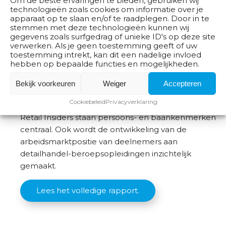
Om de beste ervaringen te bieden, gebruiken wij
In de publicatie van Retail Insiders staat een
technologieën zoals cookies om informatie over je
O
apparaat op te slaan en/of te raadplegen. Door in te
compleet inzicht in het aantal deelnemers en het
v
stemmen met deze technologieën kunnen wij
aantal gediplomeerden aan beroepsopleidingen
gegevens zoals surfgedrag of unieke ID's op deze site
e
voor de detailhandel.
verwerken. Als je geen toestemming geeft of uw
r
toestemming intrekt, kan dit een nadelige invloed
o
hebben op bepaalde functies en mogelijkheden.
Lees het volledige rapport
n
Bekijk voorkeuren
Weiger
Accepteren
s
Detailhandel arbeidsmarkt update 2024
Cookiebeleid
Privacyverklaring
In de Detailhandel arbeidsmarkt update 2024 van
Retail Insiders staan persoons- en baankenmerken
centraal. Ook wordt de ontwikkeling van de
arbeidsmarktpositie van deelnemers aan
detailhandel-beroepsopleidingen inzichtelijk
gemaakt.
Lees het volledige rapport.