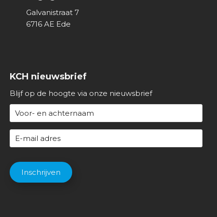
Galvanistraat 7
6716 AE
Ede
KCH nieuwsbrief
Blijf op de hoogte via onze nieuwsbrief
N
a
a
E
m
-
(
m
C
V
a
A
Inschrijven
e
i
P
r
l
T
e
a
C
i
d