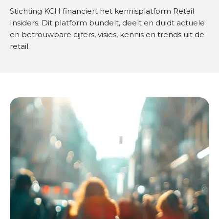
O
Stichting KCH financiert het kennisplatform Retail
n
Insiders. Dit platform bundelt, deelt en duidt actuele
d
en betrouwbare cijfers, visies, kennis en trends uit de
e
retail.
r
w
i
j
s
B
r
a
n
c
h
e
s
e