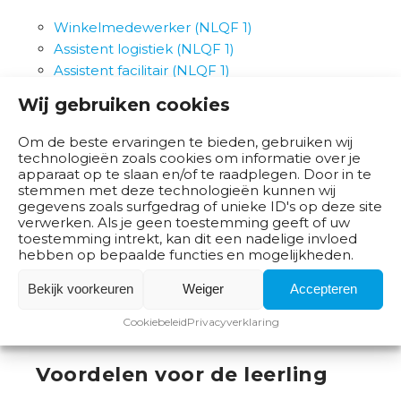
Winkelmedewerker (NLQF 1)
Assistent logistiek (NLQF 1)
Assistent facilitair (NLQF 1)
Assistent groen (NLQF 1)
Wij gebruiken cookies
Logistiek medewerker
Kassamedewerker
Om de beste ervaringen te bieden, gebruiken wij
Verkoopmedewerker
technologieën zoals cookies om informatie over je
apparaat op te slaan en/of te raadplegen. Door in te
stemmen met deze technologieën kunnen wij
gegevens zoals surfgedrag of unieke ID's op deze site
Gebruik je ons digitale portfolio-systeem, dan vind je
verwerken. Als je geen toestemming geeft of uw
toestemming intrekt, kan dit een nadelige invloed
de materialen voor deze kwalificaties in de
hebben op bepaalde functies en mogelijkheden.
bibliotheek. Gebruik je ons digitale portfolio-systeem
nog niet, maar ben je wel geïnteresseerd? Neem dan
Bekijk voorkeuren
Weiger
Accepteren
contact op met
Antoinette Sonneveld
voor meer
Cookiebeleid
Privacyverklaring
informatie.
Voordelen voor de leerling