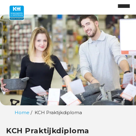
O
n
t
w
i
k
k
Home
KCH Praktijkdiploma
e
l
KCH Praktijkdiploma
p