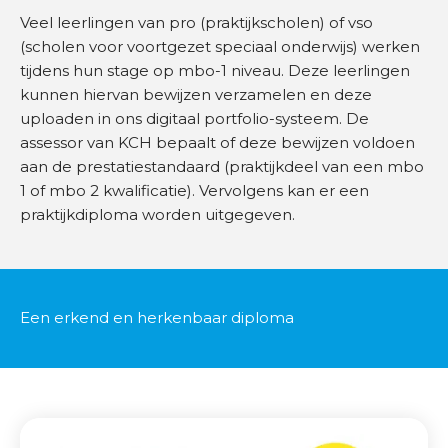
a
Veel leerlingen van pro (praktijkscholen) of vso
d
(scholen voor voortgezet speciaal onderwijs) werken
tijdens hun stage op mbo-1 niveau. Deze leerlingen
O
kunnen hiervan bewijzen verzamelen en deze
n
uploaden in ons digitaal portfolio-systeem. De
d
assessor van KCH bepaalt of deze bewijzen voldoen
e
aan de prestatiestandaard (praktijkdeel van een mbo
r
1 of mbo 2 kwalificatie). Vervolgens kan er een
w
praktijkdiploma worden uitgegeven.
i
j
s
Een erkend en herkenbaar diploma
B
r
a
n
c