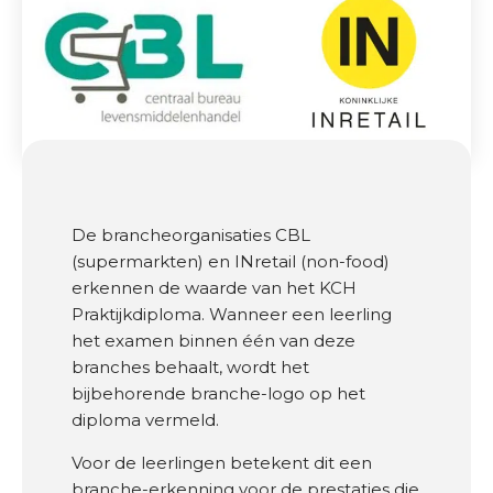
h
e
s
e
n
b
e
d
r
De brancheorganisaties CBL
i
(supermarkten) en INretail (non-food)
j
erkennen de waarde van het KCH
v
Praktijkdiploma. Wanneer een leerling
e
het examen binnen één van deze
n
branches behaalt, wordt het
bijbehorende branche-logo op het
B
diploma vermeld.
e
s
Voor de leerlingen betekent dit een
t
branche-erkenning voor de prestaties die