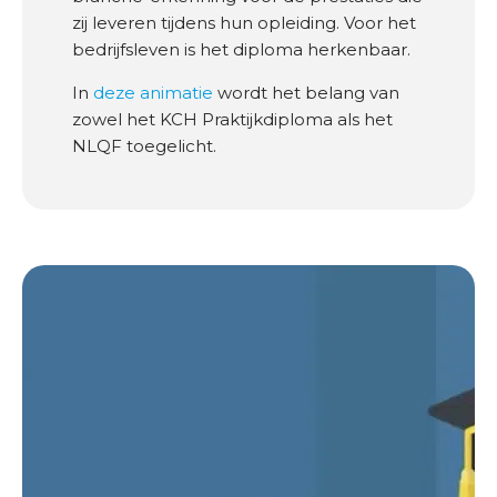
u
zij leveren tijdens hun opleiding. Voor het
u
bedrijfsleven is het diploma herkenbaar.
r
In
deze animatie
wordt het belang van
zowel het KCH Praktijkdiploma als het
O
NLQF toegelicht.
v
e
r
o
n
s