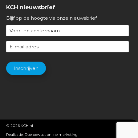
KCH nieuwsbrief
Blijf op de hoogte via onze nieuwsbrief
N
a
a
E
m
-
(
m
C
V
a
A
Inschrijven
e
i
P
r
l
T
e
a
C
i
d
H
s
r
A
t
e
)
s
(
© 2026
KCH.nl
V
Realisatie:
Doelbewust online marketing