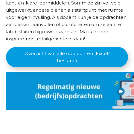
i
kant-en-klare leermiddelen. Sommige zijn volledig
k
uitgewerkt, andere dienen als startpunt met ruimte
k
voor eigen invulling. Als docent kun je de opdrachten
e
aanpassen, aanvullen of combineren om ze aan te
l
laten sluiten bij jouw leswensen. Maak er een
p
inspirerende, retailgerichte les van!
a
d
Overzicht van alle opdrachten (Excel-
bestand)
O
n
d
e
r
w
i
j
s