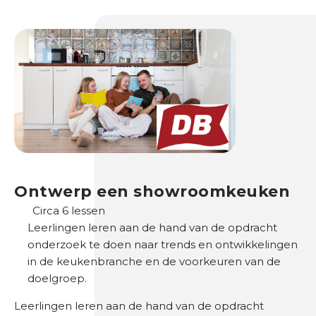
n
B
e
s
t
u
u
r
O
Ontwerp een showroomkeuken
v
e
Circa 6 lessen
r
Leerlingen leren aan de hand van de opdracht
o
onderzoek te doen naar trends en ontwikkelingen
n
in de keukenbranche en de voorkeuren van de
s
doelgroep.
Leerlingen leren aan de hand van de opdracht