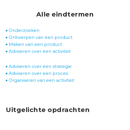
B
r
Alle eindtermen
a
n
Onderzoeken
c
Ontwerpen van een product
h
Maken van een product
e
Adviseren over een activiteit
s
e
Adviseren over een strategie
n
Adviseren over een proces
b
Organiseren van een activiteit
e
d
r
i
Uitgelichte opdrachten
j
v
e