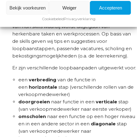
Bekijk voorkeuren
Weiger
Accepteren
KCH helpt medewerkers door het inzichtelijk maken
Cookiebeleid
Privacyverklaring
van hun skills waarbij wordt uitgegaan van
herkenbare taken en werkprocessen. Op basis van
de skills geven wij tips en suggesties voor
loopbaanstappen, passende vacatures, scholing en
bekostigingsmogelijkheden (o.a. de leerrekening).
Er zijn verschillende loopbaanpaden uitgewerkt voor:
een
verbreding
van de functie in
een
horizontale
stap (verschillende rollen van de
verkoopmedewerker)
doorgroeien
naar functie in een
verticale
stap
(van verkoopmedewerker naar eerste verkoper)
omscholen
naar een functie op een hoger niveau
en in een andere sector in een
diagonale
stap
(van verkoopmedewerker naar