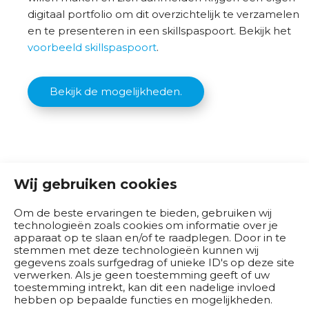
r
digitaal portfolio om dit overzichtelijk te verzamelen
en te presenteren in een skillspaspoort. Bekijk het
O
voorbeeld skillspaspoort
.
v
e
r
Bekijk de mogelijkheden.
o
n
s
Wij gebruiken cookies
Om de beste ervaringen te bieden, gebruiken wij
technologieën zoals cookies om informatie over je
apparaat op te slaan en/of te raadplegen. Door in te
stemmen met deze technologieën kunnen wij
gegevens zoals surfgedrag of unieke ID's op deze site
verwerken. Als je geen toestemming geeft of uw
toestemming intrekt, kan dit een nadelige invloed
hebben op bepaalde functies en mogelijkheden.