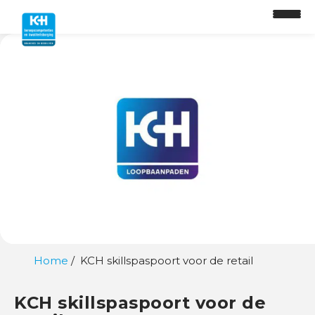
O
n
t
w
i
k
k
e
l
Home
KCH skillspaspoort voor de retail
p
a
KCH skillspaspoort voor de
d