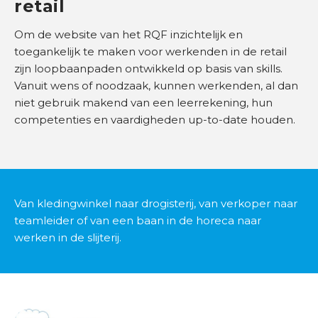
retail
O
Om de website van het RQF inzichtelijk en
n
toegankelijk te maken voor werkenden in de retail
d
zijn loopbaanpaden ontwikkeld op basis van skills.
e
Vanuit wens of noodzaak, kunnen werkenden, al dan
r
niet gebruik makend van een leerrekening, hun
w
competenties en vaardigheden up-to-date houden.
i
j
s
B
Van kledingwinkel naar drogisterij, van verkoper naar
r
teamleider of van een baan in de horeca naar
a
werken in de slijterij.
n
c
h
e
s