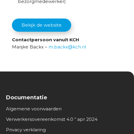
bezorgmedewerker)
Bekijk de website
Contactpersoon vanuit KCH
Marijke Backx –
m.backx@kch.nl
Documentatie
Algemene voorwaarden
Verwerkersovereenkomst 4.0 “ apr 2024
Privacy verklaring