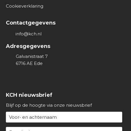
Cookieverklaring
Contactgegevens
info@kch.nl
Adresgegevens
Galvanistraat 7
6716 AE
Ede
KCH nieuwsbrief
Blijf op de hoogte via onze nieuwsbrief
N
a
a
E