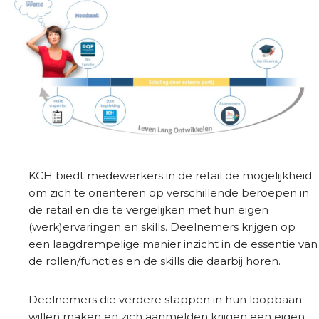
e
n
b
e
d
r
i
j
v
e
KCH biedt medewerkers in de retail de mogelijkheid
n
om zich te oriënteren op verschillende beroepen in
de retail en die te vergelijken met hun eigen
B
(werk)ervaringen en skills. Deelnemers krijgen op
e
een laagdrempelige manier inzicht in de essentie van
s
de rollen/functies en de skills die daarbij horen.
t
u
Deelnemers die verdere stappen in hun loopbaan
u
willen maken en zich aanmelden krijgen een eigen