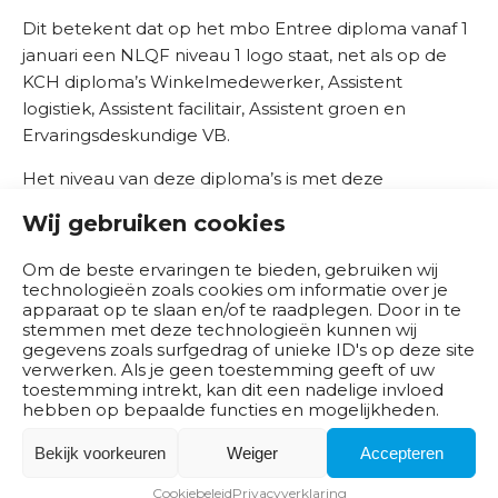
b
Dit betekent dat op het mbo Entree diploma vanaf 1
e
januari een NLQF niveau 1 logo staat, net als op de
d
KCH diploma’s Winkelmedewerker, Assistent
r
logistiek, Assistent facilitair, Assistent groen en
i
Ervaringsdeskundige VB.
j
Het niveau van deze diploma’s is met deze
v
aanduiding steeds makkelijker te vergelijken en dat is
e
Wij gebruiken cookies
belangrijk voor onze leerlingen en studenten. Een
n
mooie stap!
Om de beste ervaringen te bieden, gebruiken wij
technologieën zoals cookies om informatie over je
B
apparaat op te slaan en/of te raadplegen. Door in te
Ga terug naar het overzicht
e
stemmen met deze technologieën kunnen wij
s
gegevens zoals surfgedrag of unieke ID's op deze site
verwerken. Als je geen toestemming geeft of uw
Gerelateerde artikelen
t
toestemming intrekt, kan dit een nadelige invloed
u
hebben op bepaalde functies en mogelijkheden.
u
NLQF-2 inschaling voor Gespecialiseerd
r
Bekijk voorkeuren
Weiger
Accepteren
ervaringsdeskundige VB
Cookiebeleid
Privacyverklaring