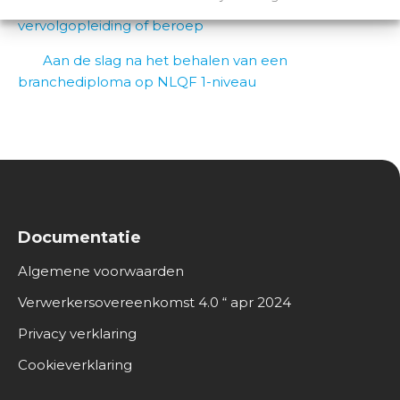
Assistent facilitair: brede opstap naar
O
vervolgopleiding of beroep
v
e
Aan de slag na het behalen van een
r
branchediploma op NLQF 1-niveau
o
n
s
Documentatie
Algemene voorwaarden
Verwerkersovereenkomst 4.0 “ apr 2024
Privacy verklaring
Cookieverklaring