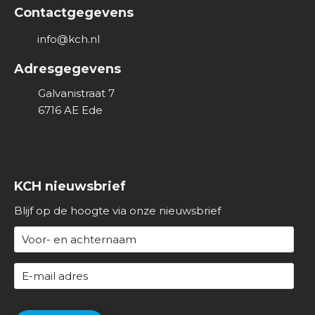
Contactgegevens
info@kch.nl
Adresgegevens
Galvanistraat 7
6716 AE
Ede
KCH nieuwsbrief
Blijf op de hoogte via onze nieuwsbrief
N
a
a
E
m
-
(
m
C