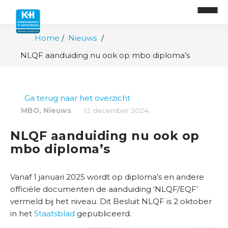
Home
Nieuws
NLQF aanduiding nu ook op mbo diploma’s
O
n
t
Ga terug naar het overzicht
w
,
i
MBO
Nieuws
12 december 2024
k
NLQF aanduiding nu ook op
k
mbo diploma’s
e
l
p
Vanaf 1 januari 2025 wordt op diploma’s en andere
a
officiële documenten de aanduiding ‘NLQF/EQF’
d
vermeld bij het niveau. Dit Besluit NLQF is 2 oktober
in het
Staatsblad
gepubliceerd.
O