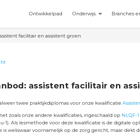
Ontwikkelpad
Onderwijs
Branches en
istent facilitair en assistent groen
cht
nbod: assistent facilitair en ass
 alweer twee praktijkdiplomas voor onze kwalificatie
Assisten
, net zoals onze andere kwalificaties, ingeschaald op
NLQF-1
1). Als lesmethode voor deze kwalificatie is de digitale oplei
 is weliswaar voornamelijk op de zorg gericht, maar dekt d