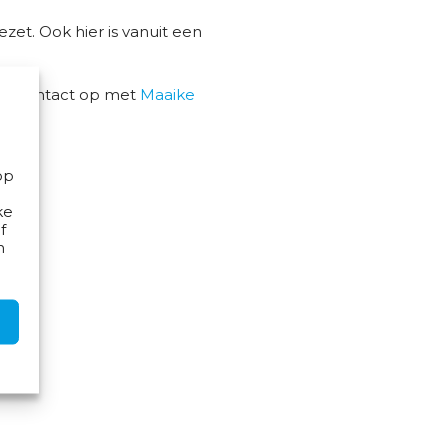
ezet. Ook hier is vanuit een
dan contact op met
Maaike
op
ke
f
n