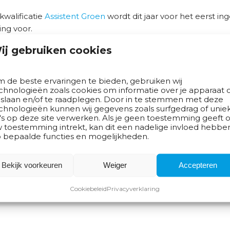
kwalificatie
Assistent Groen
wordt dit jaar voor het eerst ing
ing voor.
 deze twee nieuwe praktijkdiplomas in ons aanbod, neem 
ij gebruiken cookies
of
Els Kranen
 de beste ervaringen te bieden, gebruiken wij
cht
chnologieën zoals cookies om informatie over je apparaat 
 slaan en/of te raadplegen. Door in te stemmen met deze
chnologieën kunnen wij gegevens zoals surfgedrag of unie
's op deze site verwerken. Als je geen toestemming geeft o
 toestemming intrekt, kan dit een nadelige invloed hebbe
rtikelen
 bepaalde functies en mogelijkheden.
especialiseerd ervaringsdeskundige VB
Bekijk voorkeuren
Weiger
Accepteren
de opstap naar vervolgopleiding of beroep
Cookiebeleid
Privacyverklaring
oor schoolverlaters op docentenplatform