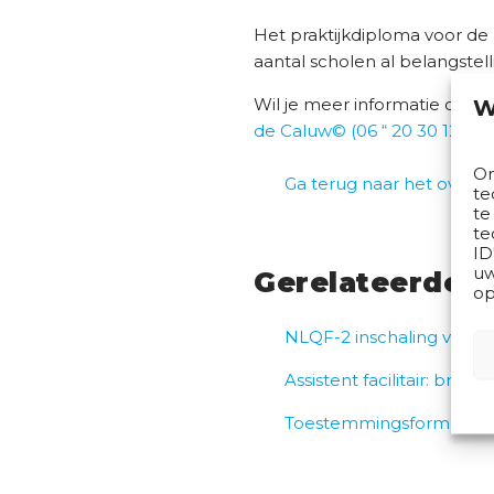
Het praktijkdiploma voor de 
aantal scholen al belangstell
Wil je meer informatie over
W
de Caluw©
(06 “ 20 30 12 14)
Om
Ga terug naar het overzi
te
te
te
ID
uw
Gerelateerde a
op
NLQF-2 inschaling voor G
Assistent facilitair: bre
Toestemmingsformulier v