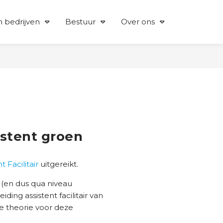
 bedrijven
Bestuur
Over ons
istent groen
t Facilitair
uitgereikt.
(en dus qua niveau
ding assistent facilitair van
e theorie voor deze