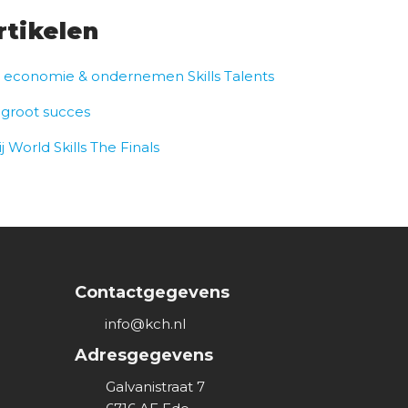
rtikelen
r economie & ondernemen Skills Talents
 groot succes
 World Skills The Finals
Contactgegevens
info@kch.nl
Adresgegevens
Galvanistraat 7