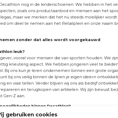
 Decathlon nog in de kinderschoenen. We hebben in het ve
pecten, zoals ons productaanbod en mensen aan het spor
ollegas, maar we merken dat het nu steeds moeilijker wo
goed om deel te nemen aan het Retailplein en onze naam 
ernemen zonder dat alles wordt voorgekauwd
thlon leuk?
gever, vooral voor mensen die van sporten houden. We zij
ig kneuterig aspect. We hebben jongeren veel te bieden, 
wil. Bij ons kun je leren ondernemen binnen een grote organ
unt bij ons veilig binnen de lijnen je eigen idee«n ontwikkele
g en visie tellen. Verder blijven wij ons als bedrijf ontwik
repareren en terugkopen van artikelen. Wij zijn bewust be
t Gen-Z aan.
mogelijkheden binnen Decathlon?
het hoofdkantoor werken, zijn gestart in de winkel. Het is 
ij gebruiken cookies