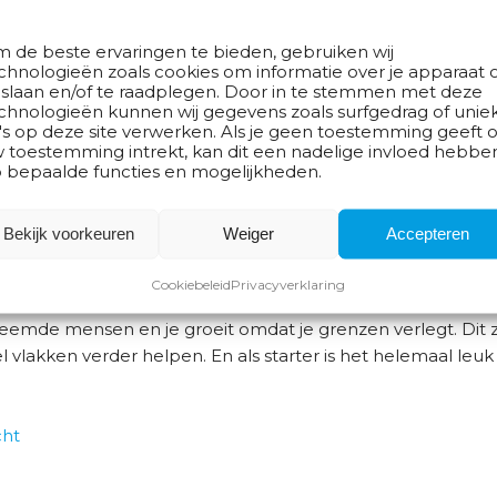
en Decathlon doorgroeien. Niet alleen van winkel naar ho
gelijkheid. Onze leidinggevenden zijn vrij jong, tussen de 22
 de beste ervaringen te bieden, gebruiken wij
eams.
chnologieën zoals cookies om informatie over je apparaat 
 slaan en/of te raadplegen. Door in te stemmen met deze
 met sport. Je hoeft niet heel goed te zijn in een sport, ma
chnologieën kunnen wij gegevens zoals surfgedrag of unie
w of beginners in een bepaalde sport. Onze verkoopmedew
's op deze site verwerken. Als je geen toestemming geeft o
 toestemming intrekt, kan dit een nadelige invloed hebbe
 het ware mee in de sportbeleving. Collegas sporten daar
 bepaalde functies en mogelijkheden.
. Zo ontstaat er een heel andere dynamiek. Medewerkers zi
Bekijk voorkeuren
Weiger
Accepteren
ail leuk?
 omdat je continu in contact bent met mensen. Het heeft we
Cookiebeleid
Privacyverklaring
rdevol om te werken in de retail: het helpt bij het uit je sch
mde mensen en je groeit omdat je grenzen verlegt. Dit zi
 vlakken verder helpen. En als starter is het helemaal le
cht