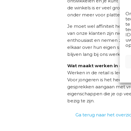
ontwikkelen en je kunt binn
de winkels is er veel groeimo
Om
onder meer voor plattere t
te
te
Je moet wel affiniteit hebben
te
van onze klanten zijn nieu
ID
uw
enthousiast en nemen ze als
op
elkaar over hun eigen sport
blijven lang bij ons werken.
Wat maakt werken in de ret
Werken in de retail is leuk
Voor jongeren is het heel waa
gesprekken aangaan met vree
eigenschappen die je op veel
bezig te zijn.
Ga terug naar het overzi