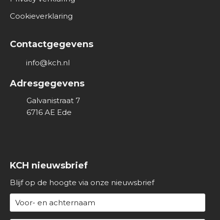
v
Cookieverklaring
e
r
Contactgegevens
o
n
info@kch.nl
s
Adresgegevens
Galvanistraat 7
6716 AE
Ede
KCH nieuwsbrief
Blijf op de hoogte via onze nieuwsbrief
N
a