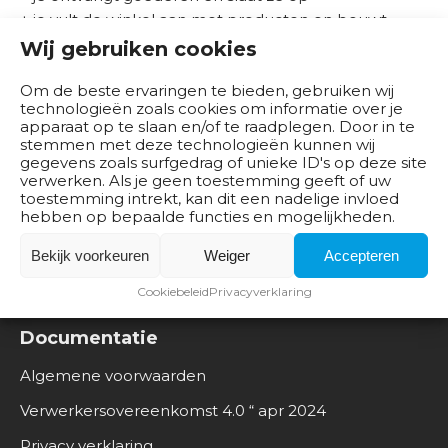
b
+ je vult de winkel aan met producten en bouwt
e
artikelpresentaties op
Wij gebruiken cookies
d
+ je maakt de winkel verkoopklaar en houdt goed bij
r
Om de beste ervaringen te bieden, gebruiken wij
of alles nog netjes is
i
technologieën zoals cookies om informatie over je
+ je ontvangt en benadert klanten
apparaat op te slaan en/of te raadplegen. Door in te
j
+ je adviseert en helpt klanten
stemmen met deze technologieën kunnen wij
v
gegevens zoals surfgedrag of unieke ID's op deze site
+ je rekent af bij de kassa
e
verwerken. Als je geen toestemming geeft of uw
toestemming intrekt, kan dit een nadelige invloed
n
hebben op bepaalde functies en mogelijkheden.
B
Bekijk voorkeuren
Weiger
Accepteren
e
Cookiebeleid
Privacyverklaring
s
t
Documentatie
u
u
Algemene voorwaarden
r
Verwerkersovereenkomst 4.0 “ apr 2024
Privacy verklaring
O