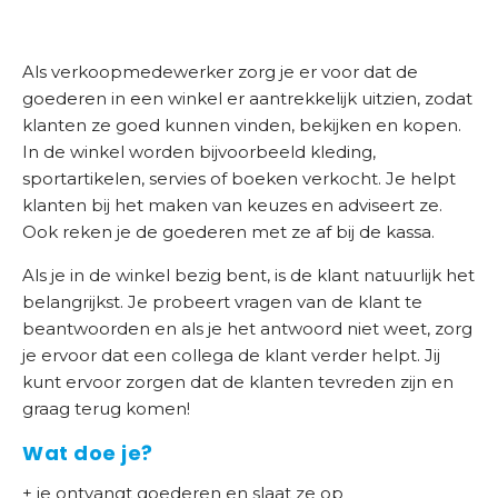
d
e
Als verkoopmedewerker zorg je er voor dat de
r
goederen in een winkel er aantrekkelijk uitzien, zodat
w
klanten ze goed kunnen vinden, bekijken en kopen.
i
In de winkel worden bijvoorbeeld kleding,
j
sportartikelen, servies of boeken verkocht. Je helpt
s
klanten bij het maken van keuzes en adviseert ze.
Ook reken je de goederen met ze af bij de kassa.
B
r
Als je in de winkel bezig bent, is de klant natuurlijk het
a
belangrijkst. Je probeert vragen van de klant te
n
beantwoorden en als je het antwoord niet weet, zorg
c
je ervoor dat een collega de klant verder helpt. Jij
h
kunt ervoor zorgen dat de klanten tevreden zijn en
e
graag terug komen!
s
Wat doe je?
e
n
+ je ontvangt goederen en slaat ze op