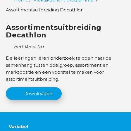
k
Assortimentsuitbreiding Decathlon
k
e
Assortimentsuitbreiding
l
Decathlon
p
a
Bert Veenstra
d
De leerlingen leren onderzoek te doen naar de
O
samenhang tussen doelgroep, assortiment en
n
marktpositie en een voorstel te maken voor
d
assortimentsuitbreiding.
e
r
Downloaden
w
i
j
s
Variabel