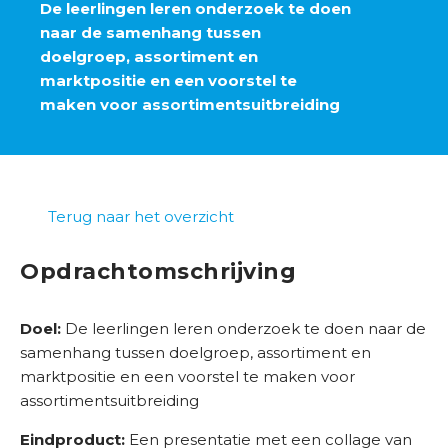
B
De leerlingen leren onderzoek te doen
r
naar de samenhang tussen
a
doelgroep, assortiment en
n
marktpositie en een voorstel te
c
maken voor assortimentsuitbreiding
h
e
s
e
Terug naar het overzicht
n
b
Opdrachtomschrijving
e
d
r
Doel:
De leerlingen leren onderzoek te doen naar de
i
samenhang tussen doelgroep, assortiment en
j
marktpositie en een voorstel te maken voor
v
assortimentsuitbreiding
e
n
Eindproduct:
Een presentatie met een collage van