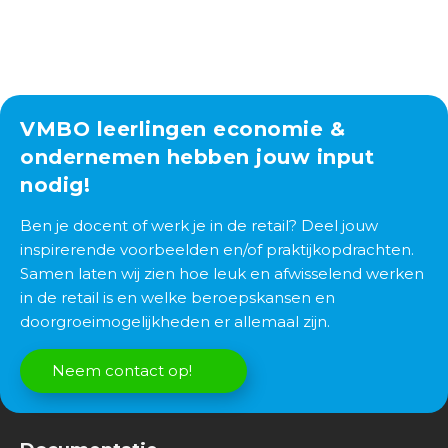
VMBO leerlingen economie &
ondernemen hebben jouw input
nodig!
Ben je docent of werk je in de retail? Deel jouw
inspirerende voorbeelden en/of praktijkopdrachten.
Samen laten wij zien hoe leuk en afwisselend werken
in de retail is en welke beroepskansen en
doorgroeimogelijkheden er allemaal zijn.
Neem contact op!