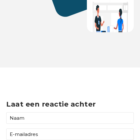
Laat een reactie achter
N
a
a
E
m
-