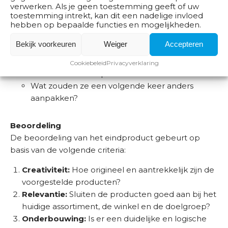
Reflectie en afronding
verwerken. Als je geen toestemming geeft of uw
toestemming intrekt, kan dit een nadelige invloed
Terug op school verwerken leerlingen de feedback
hebben op bepaalde functies en mogelijkheden.
en reflecteren in een kort verslag:
Bekijk voorkeuren
Weiger
Accepteren
Wat vonden ze goed gaan?
Hoe hebben ze de wensen van de Decathlon
Cookiebeleid
Privacyverklaring
vertaald naar hun productkeuzes?
Wat zouden ze een volgende keer anders
aanpakken?
Beoordeling
De beoordeling van het eindproduct gebeurt op
basis van de volgende criteria:
Creativiteit:
Hoe origineel en aantrekkelijk zijn de
voorgestelde producten?
Relevantie:
Sluiten de producten goed aan bij het
huidige assortiment, de winkel en de doelgroep?
Onderbouwing:
Is er een duidelijke en logische