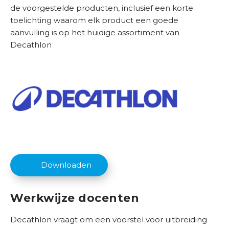
de voorgestelde producten, inclusief een korte
toelichting waarom elk product een goede
B
aanvulling is op het huidige assortiment van
e
Decathlon
s
t
u
u
r
O
v
e
r
Downloaden
o
n
s
Werkwijze docenten
Decathlon vraagt om een voorstel voor uitbreiding