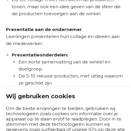
tonen, maar ook een idee geven van de sfeer die
de producten toevoegen aan de winkel.
Presentatie aan de ondernemer
Leerlingen presenteren hun collage en ideeën aan
de medewerker.
Presentatieonderdelen:
Een korte samenvatting van de winkel en
doelgroep.
De 5-10 nieuwe producten, met uitleg waarom
ze geschikt zijn.
Hoe deze producten waarde toevoegen aan
Wij gebruiken cookies
het huidige assortiment.
Feedback verzamelen:
De medewerker geeft
Om de beste ervaringen te bieden, gebruiken wij
feedback op het voorstel. Wat spreekt hem/haar
technologieën zoals cookies om informatie over je
aan? Wat zou anders kunnen?
apparaat op te slaan en/of te raadplegen. Door in te
stemmen met deze technologieën kunnen wij
gegevens zoals surfgedrag of unieke ID's op deze site