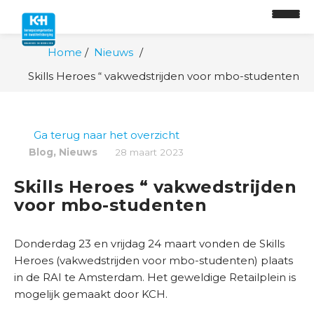
Home
Nieuws
O
Skills Heroes “ vakwedstrijden voor mbo-studenten
n
t
w
Ga terug naar het overzicht
i
,
Blog
Nieuws
28 maart 2023
k
k
Skills Heroes “ vakwedstrijden
e
voor mbo-studenten
l
p
a
Donderdag 23 en vrijdag 24 maart vonden de Skills
d
Heroes (vakwedstrijden voor mbo-studenten) plaats
in de RAI te Amsterdam. Het geweldige Retailplein is
O
mogelijk gemaakt door KCH.
n