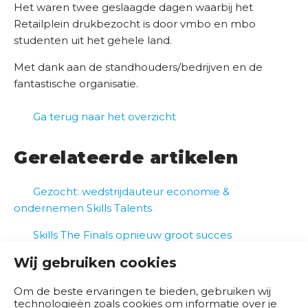
Het waren twee geslaagde dagen waarbij het
d
Retailplein drukbezocht is door vmbo en mbo
e
studenten uit het gehele land.
r
w
Met dank aan de standhouders/bedrijven en de
i
fantastische organisatie.
j
s
Ga terug naar het overzicht
B
Gerelateerde artikelen
r
a
Gezocht: wedstrijdauteur economie &
n
ondernemen Skills Talents
c
h
Skills The Finals opnieuw groot succes
e
s
Wij gebruiken cookies
KCH volgend jaar weer bij World Skills The Finals
e
Om de beste ervaringen te bieden, gebruiken wij
n
technologieën zoals cookies om informatie over je