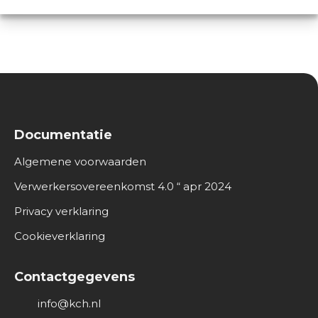
O
v
e
r
o
n
s
Documentatie
Algemene voorwaarden
Verwerkersovereenkomst 4.0 “ apr 2024
Privacy verklaring
Cookieverklaring
Contactgegevens
info@kch.nl