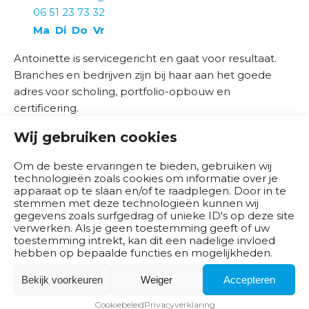
06 51 23 73 32
b
Ma
Di
Do
Vr
e
d
Antoinette is servicegericht en gaat voor resultaat.
r
Branches en bedrijven zijn bij haar aan het goede
i
adres voor scholing, portfolio-opbouw en
j
certificering.
v
e
Antoinette is als projectleider de drijvende kracht
Wij gebruiken cookies
n
achter het
KCH Praktijkdiploma
. Zij staat klaar voor
Om de beste ervaringen te bieden, gebruiken wij
vragen van de praktijkscholen en scholen voor
technologieën zoals cookies om informatie over je
B
voortgezet speciaal onderwijs. Daarnaast is
apparaat op te slaan en/of te raadplegen. Door in te
e
Antoinette projectleider van de webpagina
stemmen met deze technologieën kunnen wij
s
gegevens zoals surfgedrag of unieke ID's op deze site
Praktijkinspiratie vmbo economie & ondernemen
en
verwerken. Als je geen toestemming geeft of uw
t
samen met Els werkt ze aan het
Ontwikkelpad
toestemming intrekt, kan dit een nadelige invloed
u
Detailhandel
en de brancheopleidingen van
hebben op bepaalde functies en mogelijkheden.
u
de
Vereniging LFB
en de
VGN academie
Bekijk voorkeuren
Weiger
Accepteren
r
brancheopleidingen
.
Cookiebeleid
Privacyverklaring