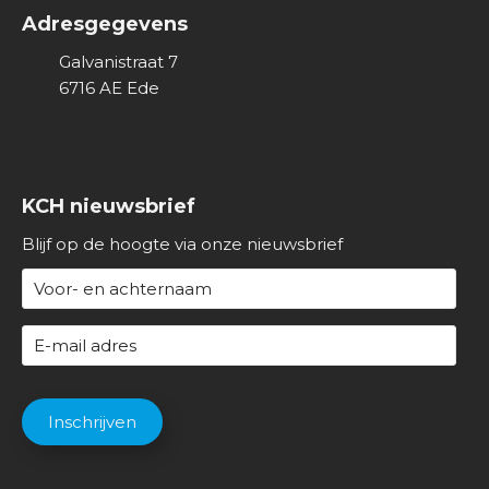
Adresgegevens
Galvanistraat 7
6716 AE
Ede
KCH nieuwsbrief
Blijf op de hoogte via onze nieuwsbrief
N
a
a
E
m
-
(
m
C
V
a
A
Inschrijven
e
i
P
r
l
T