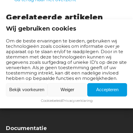
b
e
Gerelateerde artikelen
d
r
Wij gebruiken cookies
Meld je nu aan! Seminar Ontwikkelpad
i
Detailhandel op 6 oktober
j
Om de beste ervaringen te bieden, gebruiken wij
technologieën zoals cookies om informatie over je
v
Presentatie Ontwikkelpad Detailhandel voor
apparaat op te slaan en/of te raadplegen. Door in te
e
stemmen met deze technologieën kunnen wij
medewerkers UWV
n
gegevens zoals surfgedrag of unieke ID's op deze site
verwerken. Als je geen toestemming geeft of uw
Het Sectoraal Ontwikkelpad Detailhandel is
toestemming intrekt, kan dit een nadelige invloed
B
gelanceerd
hebben op bepaalde functies en mogelijkheden.
e
Bekijk voorkeuren
Weiger
Accepteren
s
t
Cookiebeleid
Privacyverklaring
u
u
r
Documentatie