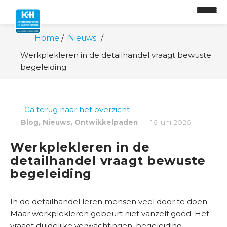
Home
Nieuws
Werkplekleren in de detailhandel vraagt bewuste
O
begeleiding
n
t
w
i
Ga terug naar het overzicht
k
,
,
Blog
Nieuws
Ontwikkelpaden
16 juni 2026
k
e
Werkplekleren in de
l
detailhandel vraagt bewuste
p
begeleiding
a
d
In de detailhandel leren mensen veel door te doen.
Maar werkplekleren gebeurt niet vanzelf goed. Het
O
vraagt duidelijke verwachtingen, begeleiding,