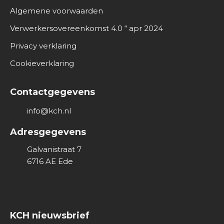
O
Algemene voorwaarden
v
e
Verwerkersovereenkomst 4.0 “ apr 2024
r
Privacy verklaring
o
n
Cookieverklaring
s
Contactgegevens
info@kch.nl
Adresgegevens
Galvanistraat 7
6716 AE
Ede
KCH nieuwsbrief