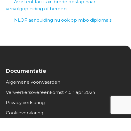
Assistent facilitair: brede opstap naar
vervolgopleiding of beroep
NLQF aanduiding nu ook op mbo diploma’s
Documentatie
Algemene voorwaarden
Verwerkersovereenkomst 4.0 “ apr 2024
Privacy verklaring
Cookieverklaring
Contactgegevens