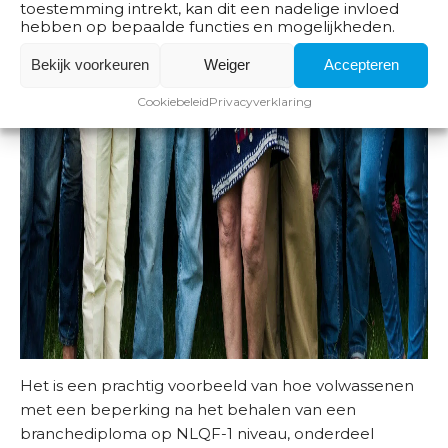
toestemming intrekt, kan dit een nadelige invloed
O
hebben op bepaalde functies en mogelijkheden.
v
Bekijk voorkeuren
Weiger
Accepteren
e
r
Cookiebeleid
Privacyverklaring
o
n
s
Het is een prachtig voorbeeld van hoe volwassenen
met een beperking na het behalen van een
branchediploma op NLQF-1 niveau, onderdeel