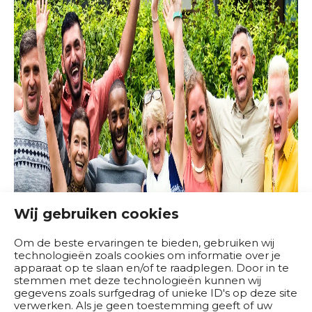
n
b
e
d
r
i
j
v
e
n
B
e
Wij gebruiken cookies
s
t
Om de beste ervaringen te bieden, gebruiken wij
technologieën zoals cookies om informatie over je
u
apparaat op te slaan en/of te raadplegen. Door in te
u
stemmen met deze technologieën kunnen wij
r
gegevens zoals surfgedrag of unieke ID's op deze site
verwerken. Als je geen toestemming geeft of uw