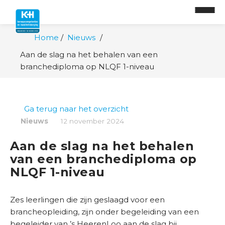
Home
Nieuws
Aan de slag na het behalen van een
O
branchediploma op NLQF 1-niveau
n
t
w
Ga terug naar het overzicht
i
Nieuws
12 november 2024
k
k
Aan de slag na het behalen
e
van een branchediploma op
l
NLQF 1-niveau
p
a
d
Zes leerlingen die zijn geslaagd voor een
brancheopleiding, zijn onder begeleiding van een
O
begeleider van ’s HeerenLoo aan de slag bij