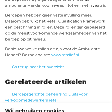
d
ambulante Handel voor niveau 1 tot en met niveau 5.
e
Beroepen hebben geen vaste invulling meer.
r
Daarom gebruikt het Retail Qualification Framework
w
een beschrijving in rollen. Deze rollen zijn gebaseerd
i
op de meest voorkomende werkzaamheden van het
j
beroep op dit niveau.
s
Benieuwd welke rollen dit zijn voor de Ambulante
B
Handel? Bezoek de site
www.retailqf.nl
.
r
a
Ga terug naar het overzicht
n
c
Gerelateerde artikelen
h
e
Beroepsgerichte beheersing Duits voor
s
verkoopmedewerkers retail
e
n
Beroepsbeschrijvingen (allround)
Wij gebruiken cookies