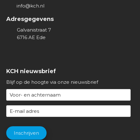
v
info@kch.nl
e
Adresgegevens
r
o
Galvanistraat 7
n
6716 AE
Ede
s
KCH nieuwsbrief
Blijf op de hoogte via onze nieuwsbrief
N
a
a
E
m
-
(
m
C
V
a
A
Inschrijven
e
i
P