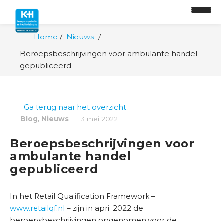
Home
Nieuws
O
Beroepsbeschrijvingen voor ambulante handel
n
gepubliceerd
t
w
i
Ga terug naar het overzicht
k
,
Blog
Nieuws
3 mei 2022
k
e
Beroepsbeschrijvingen voor
l
ambulante handel
p
gepubliceerd
a
d
In het Retail Qualification Framework –
O
www.retailqf.nl
– zijn in april 2022 de
n
beroepsbeschrijvingen opgenomen voor de