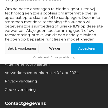
b
keukenmonteur gepubliceerd
e
Om de beste ervaringen te bieden, gebruiken wij
d
technologieën zoals cookies om informatie over je
Nieuwe beroepsbeschrijving Interieuradviseur
apparaat op te slaan en/of te raadplegen. Door in te
r
stemmen met deze technologieën kunnen wij
i
gegevens zoals surfgedrag of unieke ID's op deze site
j
verwerken. Als je geen toestemming geeft of uw
toestemming intrekt, kan dit een nadelige invloed
v
hebben op bepaalde functies en mogelijkheden.
e
n
Bekijk voorkeuren
Weiger
Accepteren
Documentatie
Cookiebeleid
Privacyverklaring
B
Algemene voorwaarden
e
s
Verwerkersovereenkomst 4.0 “ apr 2024
t
Privacy verklaring
u
u
Cookieverklaring
r
Contactgegevens
O