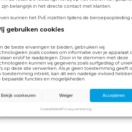
zijn belangrijk in het directe contact met klanten.
even kunnen het PvE inzetten tijdens de beroepsopleiding 
s voor het trainen van medewerkers.
ij gebruiken cookies
s toegevoegd aan de beroepscompetentieprofielen op de 
 de beste ervaringen te bieden, gebruiken wij
cht
chnologieën zoals cookies om informatie over je apparaat 
 slaan en/of te raadplegen. Door in te stemmen met deze
chnologieën kunnen wij gegevens zoals surfgedrag of unie
's op deze site verwerken. Als je geen toestemming geeft o
 toestemming intrekt, kan dit een nadelige invloed hebbe
rtikelen
 bepaalde functies en mogelijkheden.
allround) keukenmonteur gepubliceerd
Bekijk voorkeuren
Weiger
Accepteren
oor ambulante handel gepubliceerd
Cookiebeleid
Privacyverklaring
ng Interieuradviseur