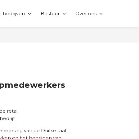
 bedrijven
Bestuur
Over ons
oopmedewerkers
e retail.
edrijf.
heersing van de Duitse taal
ekken en het begrijpen van