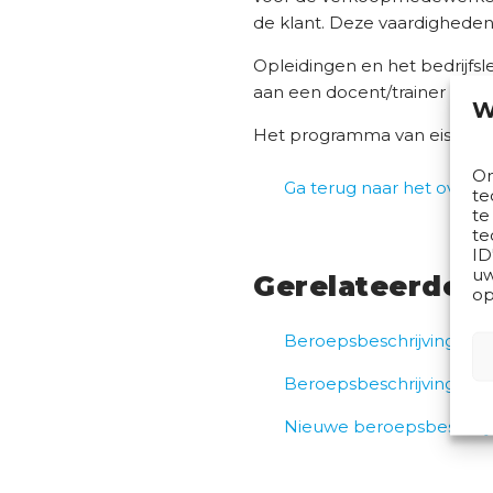
de klant. Deze vaardigheden 
Opleidingen en het bedrijfsl
aan een docent/trainer Duit
W
Het programma van eisen i
Om
Ga terug naar het overzi
te
te
te
ID
uw
Gerelateerde a
op
Beroepsbeschrijvingen (
Beroepsbeschrijvingen v
Nieuwe beroepsbeschrijvi