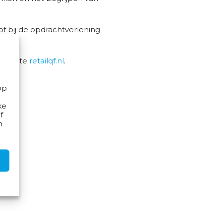
of bij de opdrachtverlening
website
retailqf.nl
.
op
ke
f
n