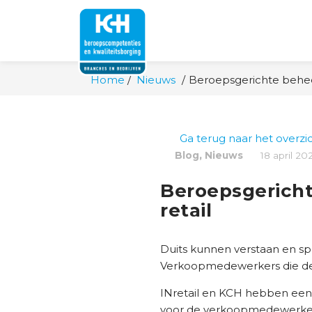
Home
Nieuws
Beroepsgerichte behee
Ga terug naar het overzi
,
Blog
Nieuws
18 april 20
Beroepsgerich
retail
Duits kunnen verstaan en spr
Verkoopmedewerkers die de D
INretail en KCH hebben een
voor de verkoopmedewerker in