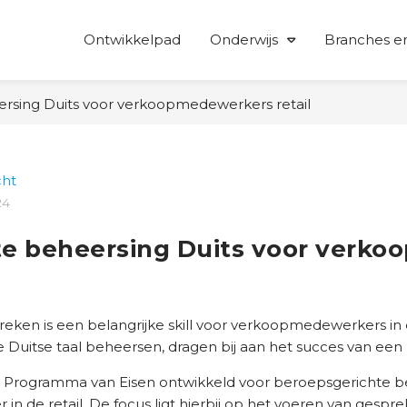
Ontwikkelpad
Onderwijs
Branches en
rsing Duits voor verkoopmedewerkers retail
cht
24
te beheersing Duits voor verk
eken is een belangrijke skill voor verkoopmedewerkers in d
uitse taal beheersen, dragen bij aan het succes van een b
 Programma van Eisen ontwikkeld voor beroepsgerichte be
 de retail. De focus ligt hierbij op het voeren van gespr