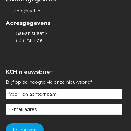
v
info@kch.nl
e
r
Adresgegevens
o
Galvanistraat 7
n
6716 AE
Ede
s
KCH nieuwsbrief
Blijf op de hoogte via onze nieuwsbrief
N
a
a
E
m
-
(
m
C
V
a
A
Inschrijven