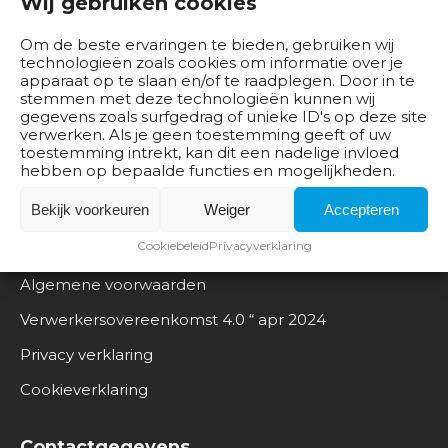
Wij gebruiken cookies
b
e
Om de beste ervaringen te bieden, gebruiken wij
d
technologieën zoals cookies om informatie over je
r
apparaat op te slaan en/of te raadplegen. Door in te
stemmen met deze technologieën kunnen wij
i
gegevens zoals surfgedrag of unieke ID's op deze site
j
verwerken. Als je geen toestemming geeft of uw
v
toestemming intrekt, kan dit een nadelige invloed
hebben op bepaalde functies en mogelijkheden.
e
n
Bekijk voorkeuren
Weiger
Accepteren
Documentatie
Cookiebeleid
Privacyverklaring
B
e
Algemene voorwaarden
s
Verwerkersovereenkomst 4.0 “ apr 2024
t
u
Privacy verklaring
u
Cookieverklaring
r
O
Contactgegevens