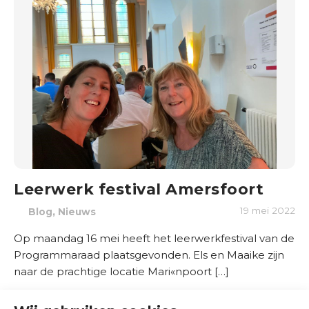
d
e
r
w
i
j
s
B
r
a
Leerwerk festival Amersfoort
n
,
19 mei 2022
Blog
Nieuws
c
h
Op maandag 16 mei heeft het leerwerkfestival van de
e
Programmaraad plaatsgevonden. Els en Maaike zijn
s
naar de prachtige locatie Mari«npoort […]
e
n
Lees meer