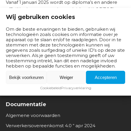
Vanaf 1 januari 2025 wordt op diploma’s en andere
b
officiële documenten de aanduiding ‘NLQF/EQF’
e
Wij gebruiken cookies
vermeld bij het niveau. Dit Besluit […]
d
r
Lees meer
Om de beste ervaringen te bieden, gebruiken wij
i
technologieën zoals cookies om informatie over je
j
apparaat op te slaan en/of te raadplegen. Door in te
stemmen met deze technologieën kunnen wij
v
gegevens zoals surfgedrag of unieke ID's op deze site
e
verwerken. Als je geen toestemming geeft of uw
n
toestemming intrekt, kan dit een nadelige invloed
hebben op bepaalde functies en mogelijkheden.
B
Bekijk voorkeuren
Weiger
Accepteren
e
s
Cookiebeleid
Privacyverklaring
t
u
Documentatie
u
Algemene voorwaarden
r
Verwerkersovereenkomst 4.0 “ apr 2024
O