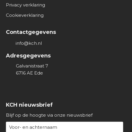
Privacy verklaring
v
e
Cookieverklaring
r
o
Contactgegevens
n
s
info@kch.nl
Adresgegevens
Galvanistraat 7
6716 AE
Ede
KCH nieuwsbrief
Blijf op de hoogte via onze nieuwsbrief
N
a