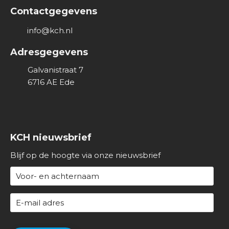
Contactgegevens
info@kch.nl
Adresgegevens
Galvanistraat 7
6716 AE
Ede
KCH nieuwsbrief
Blijf op de hoogte via onze nieuwsbrief
N
a
a
E
m
-
(
m
C