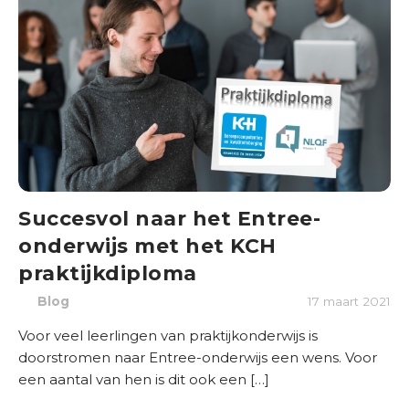
O
n
d
e
r
w
i
j
s
Succesvol naar het Entree-
onderwijs met het KCH
B
r
praktijkdiploma
a
Blog
17 maart 2021
n
c
Voor veel leerlingen van praktijkonderwijs is
h
doorstromen naar Entree-onderwijs een wens. Voor
e
een aantal van hen is dit ook een […]
s