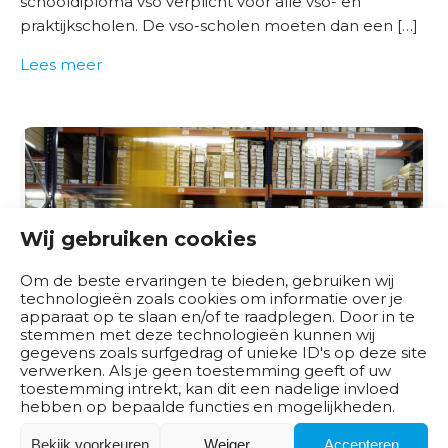
schooldiploma vso verplicht voor alle vso- en
praktijkscholen. De vso-scholen moeten dan een […]
O
Lees meer
v
e
r
o
n
s
Wij gebruiken cookies
Om de beste ervaringen te bieden, gebruiken wij
technologieën zoals cookies om informatie over je
apparaat op te slaan en/of te raadplegen. Door in te
stemmen met deze technologieën kunnen wij
gegevens zoals surfgedrag of unieke ID's op deze site
verwerken. Als je geen toestemming geeft of uw
toestemming intrekt, kan dit een nadelige invloed
hebben op bepaalde functies en mogelijkheden.
Kwalificatie Assistent logistiek
Bekijk voorkeuren
Weiger
Accepteren