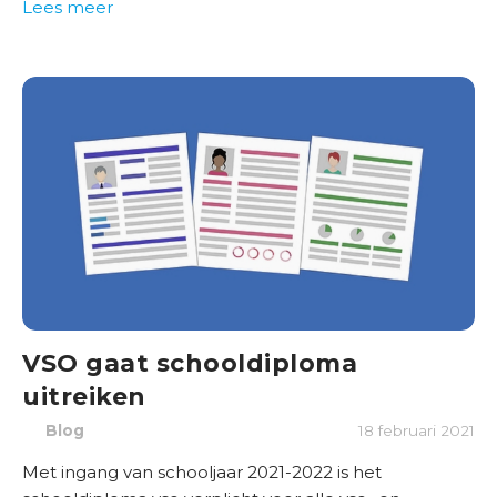
Lees meer
e
n
b
e
d
r
i
j
v
e
n
B
VSO gaat schooldiploma
e
s
uitreiken
t
Blog
18 februari 2021
u
u
Met ingang van schooljaar 2021-2022 is het
r