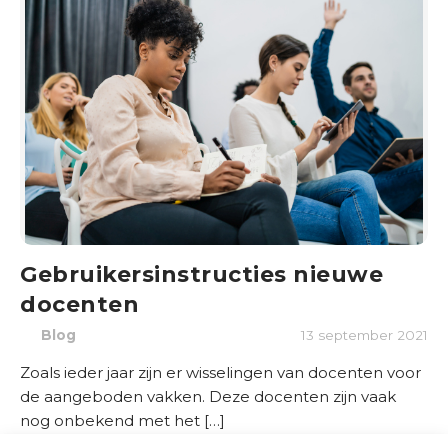
d
e
r
w
i
j
s
B
r
a
Gebruikersinstructies nieuwe
n
docenten
c
h
Blog
13 september 2021
e
Zoals ieder jaar zijn er wisselingen van docenten voor
s
de aangeboden vakken. Deze docenten zijn vaak
e
nog onbekend met het […]
n