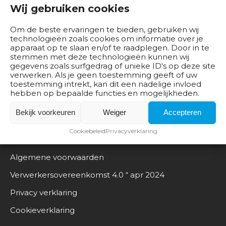
b
Lees meer
Wij gebruiken cookies
e
d
Om de beste ervaringen te bieden, gebruiken wij
technologieën zoals cookies om informatie over je
r
apparaat op te slaan en/of te raadplegen. Door in te
i
stemmen met deze technologieën kunnen wij
j
gegevens zoals surfgedrag of unieke ID's op deze site
verwerken. Als je geen toestemming geeft of uw
v
toestemming intrekt, kan dit een nadelige invloed
e
hebben op bepaalde functies en mogelijkheden.
n
Bekijk voorkeuren
Weiger
Accepteren
B
Cookiebeleid
Privacyverklaring
Documentatie
e
s
Algemene voorwaarden
t
u
Verwerkersovereenkomst 4.0 “ apr 2024
u
Privacy verklaring
r
Cookieverklaring
O