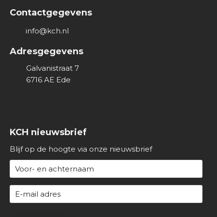
v
Contactgegevens
e
info@kch.nl
r
o
Adresgegevens
n
s
Galvanistraat 7
6716 AE
Ede
KCH nieuwsbrief
Blijf op de hoogte via onze nieuwsbrief
N
a
a
E
m
-
(
m
C