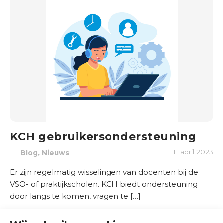
d
e
r
w
i
j
s
B
r
a
KCH gebruikersondersteuning
n
,
11 april 2023
Blog
Nieuws
c
h
Er zijn regelmatig wisselingen van docenten bij de
e
VSO- of praktijkscholen. KCH biedt ondersteuning
s
door langs te komen, vragen te […]
e
n
Lees meer