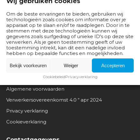
Wij gebruiken cookies
b
e
Om de beste ervaringen te bieden, gebruiken wij
d
technologieën zoals cookies om informatie over je
r
apparaat op te slaan en/of te raadplegen. Door in te
stemmen met deze technologieën kunnen wij
i
gegevens zoals surfgedrag of unieke ID's op deze site
j
verwerken. Als je geen toestemming geeft of uw
v
toestemming intrekt, kan dit een nadelige invloed
hebben op bepaalde functies en mogelijkheden.
e
n
Bekijk voorkeuren
Weiger
Accepteren
Documentatie
Cookiebeleid
Privacyverklaring
B
e
Algemene voorwaarden
s
Verwerkersovereenkomst 4.0 “ apr 2024
t
u
Privacy verklaring
u
Cookieverklaring
r
O
Contactgegevens