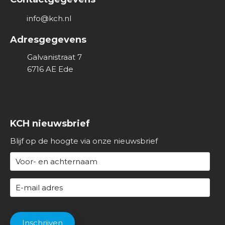
v
info@kch.nl
e
r
Adresgegevens
o
Galvanistraat 7
n
6716 AE
Ede
s
KCH nieuwsbrief
Blijf op de hoogte via onze nieuwsbrief
N
a
a
E
m
-
(
m
C
V
a
A
Inschrijven