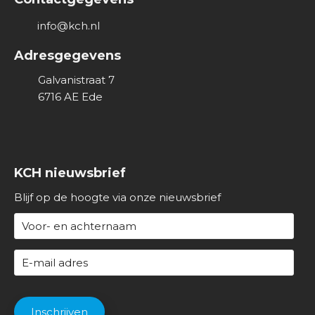
v
info@kch.nl
e
r
Adresgegevens
o
Galvanistraat 7
n
6716 AE
Ede
s
KCH nieuwsbrief
Blijf op de hoogte via onze nieuwsbrief
N
a
a
E
m
-
(
m
C
V
a
A
Inschrijven