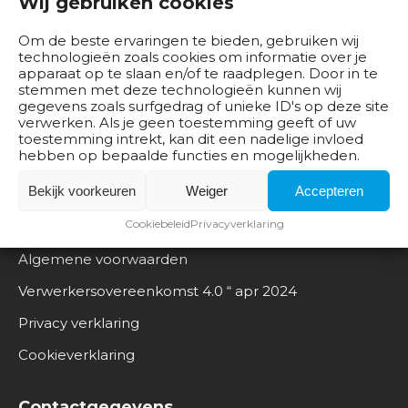
Wij gebruiken cookies
b
e
Om de beste ervaringen te bieden, gebruiken wij
d
technologieën zoals cookies om informatie over je
r
apparaat op te slaan en/of te raadplegen. Door in te
stemmen met deze technologieën kunnen wij
i
gegevens zoals surfgedrag of unieke ID's op deze site
j
verwerken. Als je geen toestemming geeft of uw
v
toestemming intrekt, kan dit een nadelige invloed
hebben op bepaalde functies en mogelijkheden.
e
n
Bekijk voorkeuren
Weiger
Accepteren
Documentatie
Cookiebeleid
Privacyverklaring
B
e
Algemene voorwaarden
s
Verwerkersovereenkomst 4.0 “ apr 2024
t
u
Privacy verklaring
u
Cookieverklaring
r
O
Contactgegevens