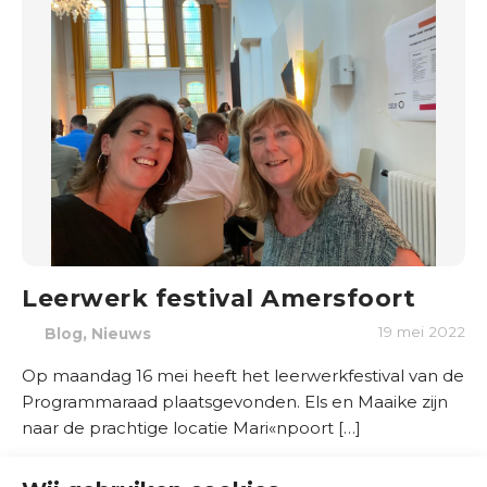
d
e
r
w
i
j
s
B
r
a
Leerwerk festival Amersfoort
n
,
19 mei 2022
Blog
Nieuws
c
h
Op maandag 16 mei heeft het leerwerkfestival van de
e
Programmaraad plaatsgevonden. Els en Maaike zijn
s
naar de prachtige locatie Mari«npoort […]
e
n
Lees meer