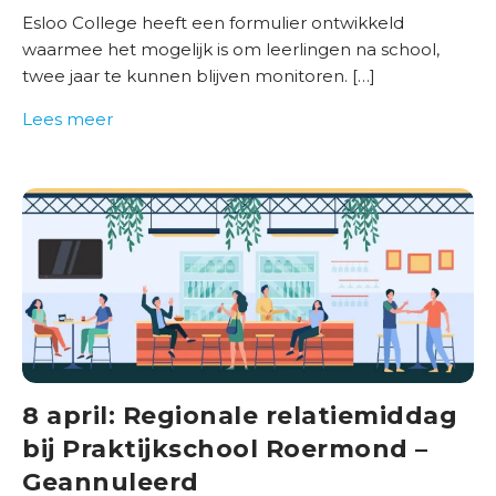
Esloo College heeft een formulier ontwikkeld
B
waarmee het mogelijk is om leerlingen na school,
e
twee jaar te kunnen blijven monitoren. […]
s
t
Lees meer
u
u
r
O
v
e
r
o
n
s
8 april: Regionale relatiemiddag
bij Praktijkschool Roermond –
Geannuleerd