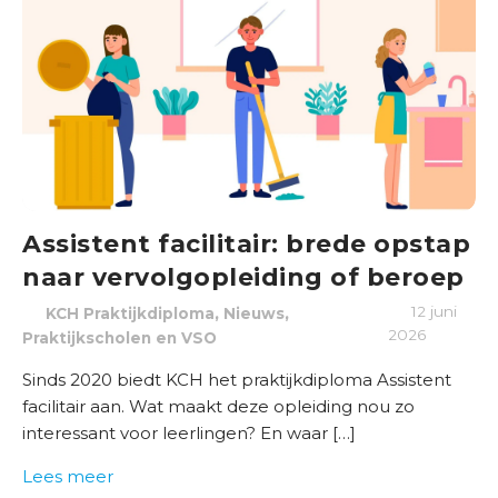
k
k
e
l
p
a
d
O
Assistent facilitair: brede opstap
n
d
naar vervolgopleiding of beroep
e
,
,
12 juni
KCH Praktijkdiploma
Nieuws
r
2026
Praktijkscholen en VSO
w
i
Sinds 2020 biedt KCH het praktijkdiploma Assistent
j
facilitair aan. Wat maakt deze opleiding nou zo
s
interessant voor leerlingen? En waar […]
Lees meer
B