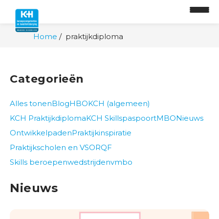
Home
praktijkdiploma
Categorieën
Alles tonen
Blog
HBO
KCH (algemeen)
KCH Praktijkdiploma
KCH Skillspaspoort
MBO
Nieuws
Ontwikkelpaden
Praktijkinspiratie
Praktijkscholen en VSO
RQF
Skills beroepenwedstrijden
vmbo
O
n
Nieuws
t
w
i