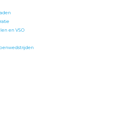
paden
ratie
olen en VSO
epenwedstrijden