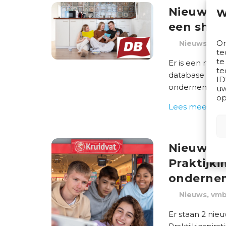
Nieuw! v
W
een sho
Om
,
Nieuws
vm
te
te
Er is een nieu
te
database Prakt
ID
ondernemen. De
uw
op
Lees meer
Nieuwe 
Praktijki
onderne
,
Nieuws
vm
Er staan 2 nie