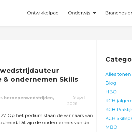
Ontwikkelpad
Onderwijs
Branches en
Catego
 wedstrijdauteur
Alles tonen
 & ondernemen Skills
Blog
HBO
,
9 april
lls beroepenwedstrijden
KCH (alge
2026
KCH Prakti
027. Op het podium staan de winnaars van
KCH Skillsp
 Juichend. Dit zijn de ondernemers van de
MBO