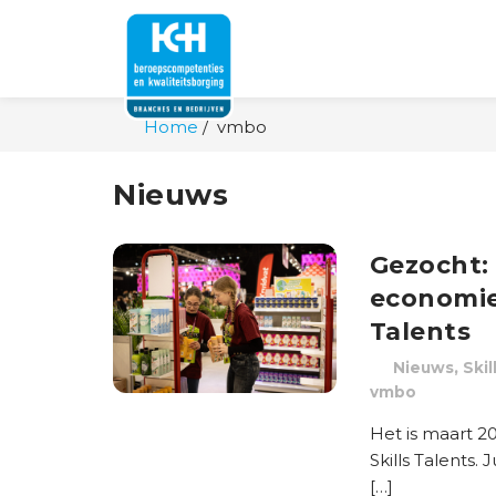
Home
vmbo
Nieuws
Gezocht:
economie
Talents
,
Nieuws
Ski
vmbo
Het is maart 2
Skills Talents.
[…]