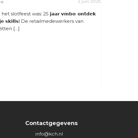
2 juni 2025
bo
 slotfeest was: 25 𝗷𝗮𝗮𝗿 𝘃𝗺𝗯𝗼: 𝗼𝗻𝘁𝗱𝗲𝗸
𝗶𝗲𝗿 𝗷𝗲 𝘀𝗸𝗶𝗹𝗹𝘀𝗅 De retailmedewerkers van
itten […]
Contactgegevens
info@kch.nl