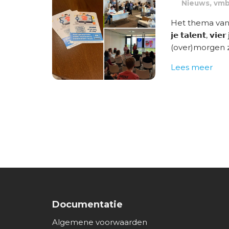
,
Nieuws
vm
Het thema van het
𝗷𝗲 𝘁𝗮𝗹𝗲𝗻𝘁, 𝘃
(over)morgen z
Lees meer
Documentatie
Algemene voorwaarden