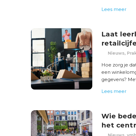
Lees meer
Laat lee
retailcijf
,
Nieuws
Prak
Hoe zorg je dat
een winkelomg
gegevens? Met 
Lees meer
Wie bede
het cent
,
Nieuws
vm