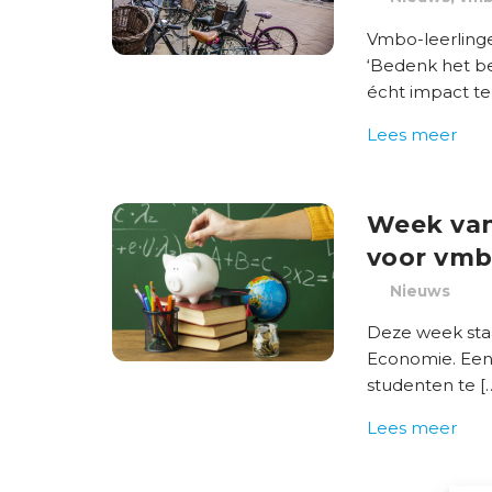
Vmbo-leerlinge
‘Bedenk het be
écht impact t
Lees meer
Week van
voor vmb
Nieuws
Deze week staa
Economie. Een
studenten te [
Lees meer