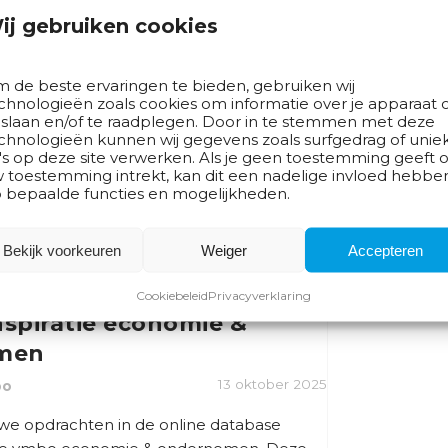
mbo-opdracht ‘Ontwerp
ij gebruiken cookies
wroomkeuken’
 de beste ervaringen te bieden, gebruiken wij
6 november 2025
bo
chnologieën zoals cookies om informatie over je apparaat 
 slaan en/of te raadplegen. Door in te stemmen met deze
we opdracht toegevoegd aan de online
chnologieën kunnen wij gegevens zoals surfgedrag of unie
ijkinspiratie vmbo economie &
's op deze site verwerken. Als je geen toestemming geeft o
ze opdracht is ontwikkeld in […]
 toestemming intrekt, kan dit een nadelige invloed hebbe
 bepaalde functies en mogelijkheden.
Bekijk voorkeuren
Weiger
Accepteren
opdrachten
Cookiebeleid
Privacyverklaring
nspiratie economie &
men
13 oktober 2025
bo
uwe opdrachten in de online database