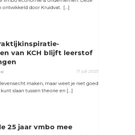
ratie vmbo economie & ondernemen. Deze
n ontwikkeld door Kruidvat. […]
aktijkinspiratie-
n van KCH blijft leerstof
ngen
17 juli 2025
bo
en levensecht maken, maar weet je niet goed
kunt slaan tussen theorie en […]
de 25 jaar vmbo mee