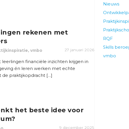
Nieuws
Ontwikkel
Praktijkinspi
Praktijksch
rlingen rekenen met
RQF
ers
Skills bero
,
27 januari 2026
tijkinspiratie
vmbo
vmbo
 leerlingen financiële inzichten krijgen in
eving én leren werken met echte
de praktijkopdracht […]
nkt het beste idee voor
rum?
9 december 2025
bo