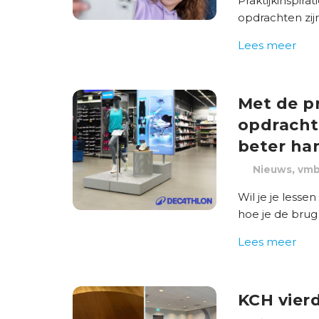
Praktijkinspi
opdrachten zij
Lees meer
Met de pr
opdrachte
beter ha
,
Nieuws
vm
Wil je je less
hoe je de brug 
Lees meer
KCH vier