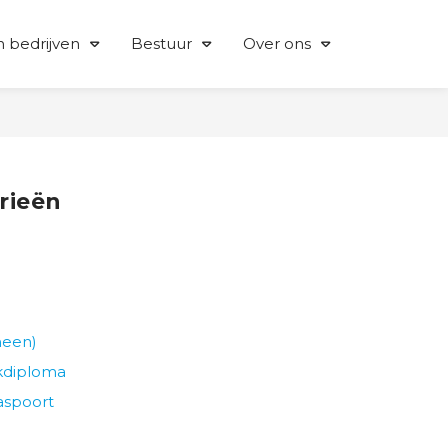
 bedrijven
Bestuur
Over ons
rieën
meen)
jkdiploma
aspoort