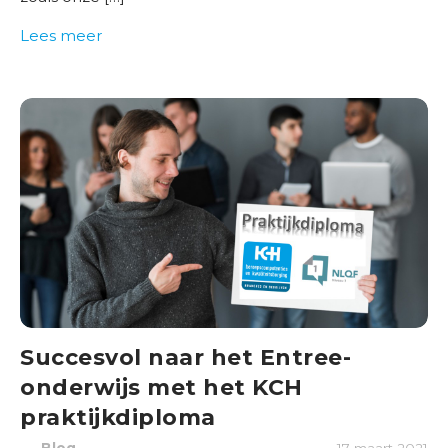
e
Lees meer
n
b
e
d
r
i
j
v
e
n
B
e
Succesvol naar het Entree-
s
t
onderwijs met het KCH
u
praktijkdiploma
u
Blog
17 maart 2021