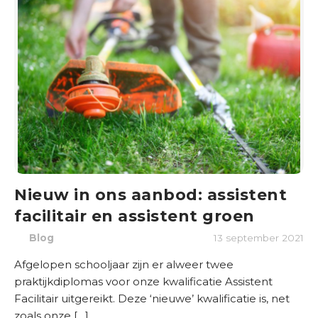
O
n
d
e
r
w
i
j
s
Nieuw in ons aanbod: assistent
B
r
facilitair en assistent groen
a
Blog
13 september 2021
n
c
Afgelopen schooljaar zijn er alweer twee
h
praktijkdiplomas voor onze kwalificatie Assistent
e
Facilitair uitgereikt. Deze ‘nieuwe’ kwalificatie is, net
s
zoals onze […]