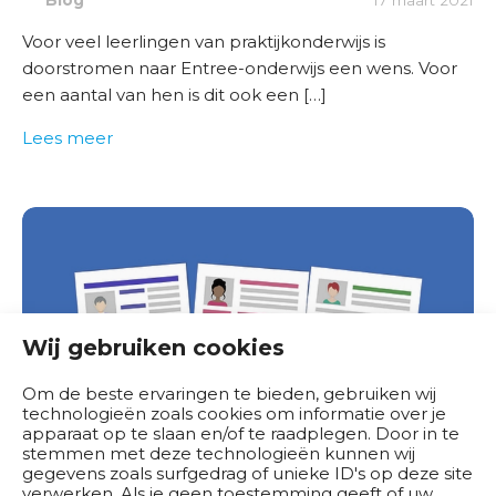
r
Voor veel leerlingen van praktijkonderwijs is
O
doorstromen naar Entree-onderwijs een wens. Voor
v
een aantal van hen is dit ook een […]
e
Lees meer
r
o
n
s
Wij gebruiken cookies
Om de beste ervaringen te bieden, gebruiken wij
technologieën zoals cookies om informatie over je
apparaat op te slaan en/of te raadplegen. Door in te
stemmen met deze technologieën kunnen wij
gegevens zoals surfgedrag of unieke ID's op deze site
VSO gaat schooldiploma
verwerken. Als je geen toestemming geeft of uw