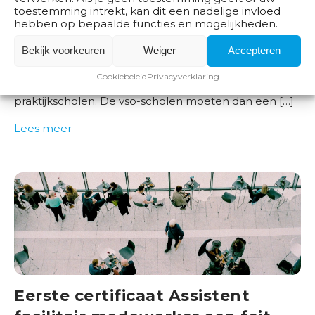
toestemming intrekt, kan dit een nadelige invloed
uitreiken
hebben op bepaalde functies en mogelijkheden.
Blog
18 februari 2021
Bekijk voorkeuren
Weiger
Accepteren
Met ingang van schooljaar 2021-2022 is het
Cookiebeleid
Privacyverklaring
schooldiploma vso verplicht voor alle vso- en
praktijkscholen. De vso-scholen moeten dan een […]
Lees meer
Eerste certificaat Assistent