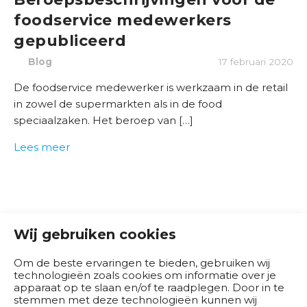
d
foodservice medewerkers
e
gepubliceerd
r
w
Blog
17 februari 2020
i
De foodservice medewerker is werkzaam in de retail
j
in zowel de supermarkten als in de food
s
speciaalzaken. Het beroep van […]
B
Lees meer
r
a
n
c
h
Wij gebruiken cookies
e
s
Om de beste ervaringen te bieden, gebruiken wij
e
technologieën zoals cookies om informatie over je
apparaat op te slaan en/of te raadplegen. Door in te
n
stemmen met deze technologieën kunnen wij
b