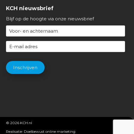
v
KCH nieuwsbrief
e
r
Blijf op de hoogte via onze nieuwsbrief
o
N
n
a
s
a
E
m
-
(
m
C
V
a
A
Inschrijven
e
i
P
r
l
T
e
a
C
i
d
H
s
r
A
t
e
)
s
(
© 2026
KCH.nl
V
Realisatie:
Doelbewust online marketing