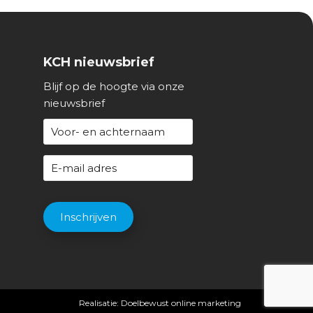
KCH nieuwsbrief
Blijf op de hoogte via onze
nieuwsbrief
N
a
a
E
m
-
(
m
C
V
a
A
Inschrijven
e
i
P
r
l
T
e
a
C
i
d
H
s
r
A
Realisatie:
Doelbewust online marketing
t