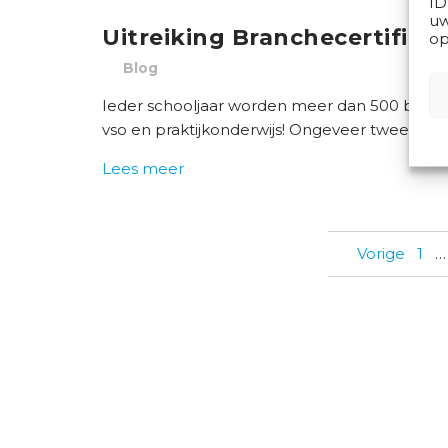
ID
uw
Uitreiking Branchecertifica
op
Blog
Ieder schooljaar worden meer dan 500 branch
vso en praktijkonderwijs! Ongeveer twee der
Lees meer
Vorige
1
…