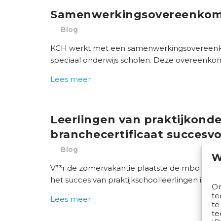
Samenwerkingsovereenkom
Blog
KCH werkt met een samenwerkingsovereenkom
speciaal onderwijs scholen. Deze overeenkom
Lees meer
Leerlingen van praktijkonde
branchecertificaat succesv
Blog
W
V³³r de zomervakantie plaatste de mbo raad 
het succes van praktijkschoolleerlingen in he
Om
te
Lees meer
te
te