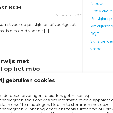
Nieuws
st KCH
Ontwikkel
21 februari 2019
Praktijkinspi
st voor de praktijk- en of voortgezet
Praktijksch
st is bestemd voor de […]
RQF
Skills bero
vmbo
rwijs met
ol op het mbo
21 februari 2019
ij gebruiken cookies
een nieuwsbericht op haar website over
t mbo. […]
 de beste ervaringen te bieden, gebruiken wij
chnologieën zoals cookies om informatie over je apparaat 
 slaan en/of te raadplegen. Door in te stemmen met deze
chnologieën kunnen wij gegevens zoals surfgedrag of unie