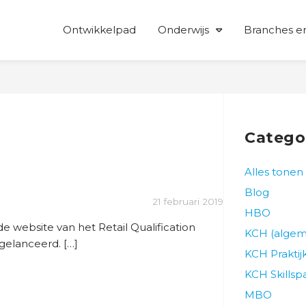
Ontwikkelpad
Onderwijs
Branches en
Catego
Alles tonen
Blog
21 februari 2019
HBO
de website van het Retail Qualification
KCH (alge
gelanceerd. […]
KCH Prakti
KCH Skillsp
MBO