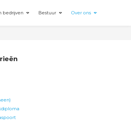
 bedrijven
Bestuur
Over ons
rieën
meen)
jkdiploma
aspoort