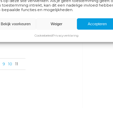
's op deze site verwerken. Als je geen toestemming geeft o
 toestemming intrekt, kan dit een nadelige invloed hebbe
ten
 bepaalde functies en mogelijkheden.
21 februari 2019
Bekijk voorkeuren
Weiger
Accepteren
ecertificaten behaald door leerlingen van
de van de deelnemers […]
Cookiebeleid
Privacyverklaring
9
10
11