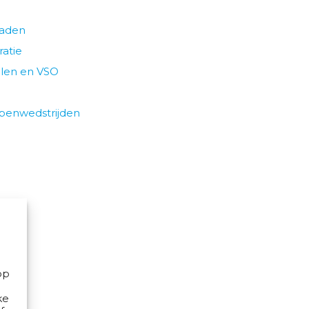
paden
ratie
olen en VSO
epenwedstrijden
op
ke