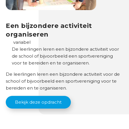
a
d
Een bijzondere activiteit
O
organiseren
n
d
variabel
e
De leerlingen leren een bijzondere activiteit voor
r
de school of bijvoorbeeld een sportvereniging
w
voor te bereiden en te organiseren.
i
De leerlingen leren een bijzondere activiteit voor de
j
school of bijvoorbeeld een sportvereniging voor te
s
bereiden en te organiseren.
B
Bekijk deze opdracht
r
a
n
c