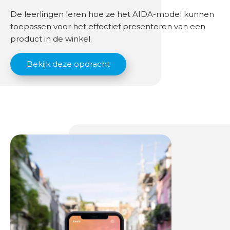
u
De leerlingen leren hoe ze het AIDA-model kunnen
u
toepassen voor het effectief presenteren van een
r
product in de winkel.
O
Bekijk deze opdracht
v
e
r
o
n
s