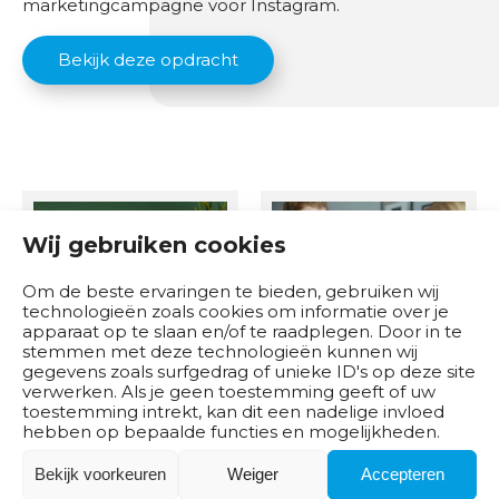
marketingcampagne voor Instagram.
Bekijk deze opdracht
Wij gebruiken cookies
Om de beste ervaringen te bieden, gebruiken wij
technologieën zoals cookies om informatie over je
apparaat op te slaan en/of te raadplegen. Door in te
stemmen met deze technologieën kunnen wij
gegevens zoals surfgedrag of unieke ID's op deze site
verwerken. Als je geen toestemming geeft of uw
Sustainable
Artikelpresentati
toestemming intrekt, kan dit een nadelige invloed
Development
e met gebruik
hebben op bepaalde functies en mogelijkheden.
Goals (SDG’s)
van AIDA-model
Bekijk voorkeuren
Weiger
Accepteren
16 lesuren
8 uur