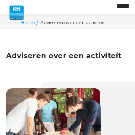
Home
Adviseren over een activiteit
Adviseren over een activiteit
O
n
t
w
i
k
k
e
l
p