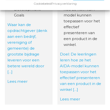
Sustainable
De leerlingen leren
Cookiebeleid
Privacyverklaring
Development
hoe ze het AIDA-
Goals
model kunnen
toepassen voor het
Waar kan de
effectief
opdrachtgever (denk
presenteren van
aan een bedrijf,
een product in de
vereniging of
winkel.
gemeente) de
grootste bijdrage
Doel: De leerlingen
leveren voor een
leren hoe ze het
betere wereld door
AIDA-model kunnen
[…]
toepassen voor het
effectief presenteren
Lees meer
van een product in de
winkel […]
Lees meer