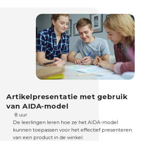
h
e
s
e
n
b
e
d
r
i
j
v
e
Artikelpresentatie met gebruik
n
van AIDA-model
8 uur
B
De leerlingen leren hoe ze het AIDA-model
e
kunnen toepassen voor het effectief presenteren
s
van een product in de winkel.
t