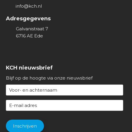
info@kch.nl
Adresgegevens
Galvanistraat 7
6716 AE
Ede
KCH nieuwsbrief
Blijf op de hoogte via onze nieuwsbrief
N
a
a
E
m
-
(
m
C
V
a
A
Inschrijven
e
i