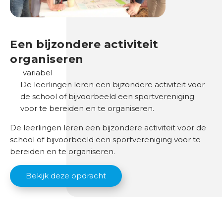
O
n
d
Een bijzondere activiteit
e
organiseren
r
variabel
w
De leerlingen leren een bijzondere activiteit voor
i
de school of bijvoorbeeld een sportvereniging
j
voor te bereiden en te organiseren.
s
De leerlingen leren een bijzondere activiteit voor de
B
school of bijvoorbeeld een sportvereniging voor te
r
bereiden en te organiseren.
a
n
Bekijk deze opdracht
c
h
e
s