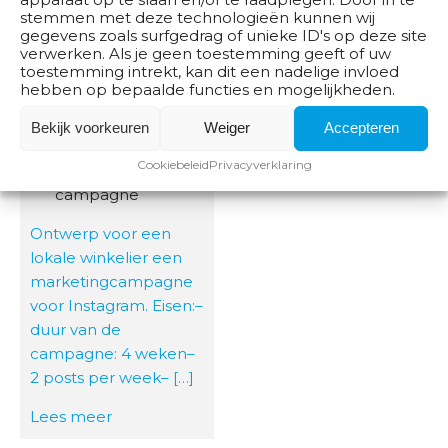
stemmen met deze technologieën kunnen wij
gegevens zoals surfgedrag of unieke ID's op deze site
verwerken. Als je geen toestemming geeft of uw
Instagram
toestemming intrekt, kan dit een nadelige invloed
hebben op bepaalde functies en mogelijkheden.
reclame
8 uur
Bekijk voorkeuren
Weiger
Accepteren
Ontwikkel een
Cookiebeleid
Privacyverklaring
Instagram
campagne
Ontwerp voor een
lokale winkelier een
marketingcampagne
voor Instagram. Eisen:–
duur van de
campagne: 4 weken–
2 posts per week– […]
Lees meer