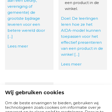
aan een bedrijf,
r
een product in de
vereniging of
winkel.
gemeente) de
O
grootste bijdrage
Doel: De leerlingen
v
leveren voor een
leren hoe ze het
e
betere wereld door
AIDA-model kunnen
r
[…]
toepassen voor het
o
effectief presenteren
n
Lees meer
van een product in de
s
winkel […]
Lees meer
Wij gebruiken cookies
Om de beste ervaringen te bieden, gebruiken wij
technologieën zoals cookies om informatie over je
apparaat op te slaan en/of te raadplegen. Door in te