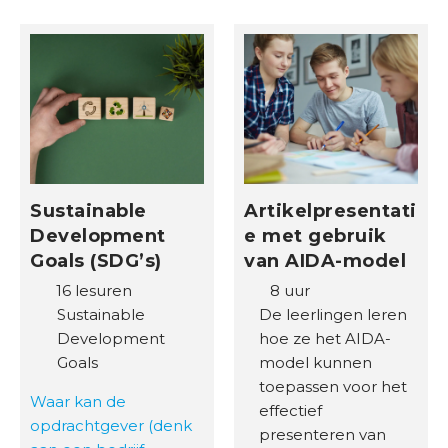
e
n
b
e
d
r
i
j
Sustainable
Artikelpresentati
v
Development
e met gebruik
e
Goals (SDG’s)
van AIDA-model
n
16 lesuren
8 uur
B
Sustainable
De leerlingen leren
e
Development
hoe ze het AIDA-
s
Goals
model kunnen
t
toepassen voor het
Waar kan de
u
effectief
opdrachtgever (denk
u
presenteren van