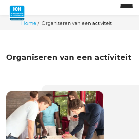
Home
Organiseren van een activiteit
O
Organiseren van een activiteit
n
t
w
i
k
k
e
l
p
a
d