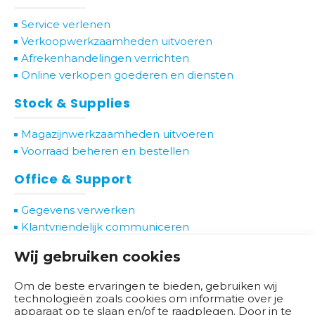
d
Service verlenen
e
Verkoopwerkzaamheden uitvoeren
r
Afrekenhandelingen verrichten
w
Online verkopen goederen en diensten
i
j
Stock & Supplies
s
Magazijnwerkzaamheden uitvoeren
B
Voorraad beheren en bestellen
r
Office & Support
a
n
Gegevens verwerken
c
Klantvriendelijk communiceren
h
Ondersteunende werkzaamheden uitvoeren
e
Wij gebruiken cookies
s
e
Om de beste ervaringen te bieden, gebruiken wij
n
technologieën zoals cookies om informatie over je
apparaat op te slaan en/of te raadplegen. Door in te
b