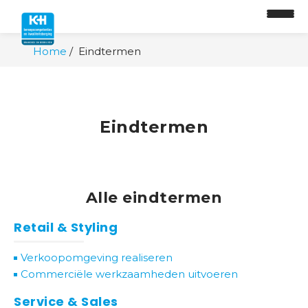
Home
Eindtermen
O
n
t
w
Eindtermen
i
k
k
e
Alle eindtermen
l
p
Retail & Styling
a
d
Verkoopomgeving realiseren
Commerciële werkzaamheden uitvoeren
O
Service & Sales
n