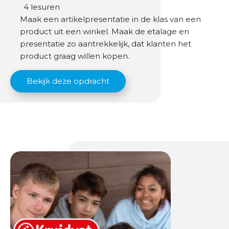
4 lesuren
B
Maak een artikelpresentatie in de klas van een
e
product uit een winkel. Maak de etalage en
s
presentatie zo aantrekkelijk, dat klanten het
t
product graag willen kopen.
u
u
Bekijk deze opdracht
r
O
v
e
r
o
n
s