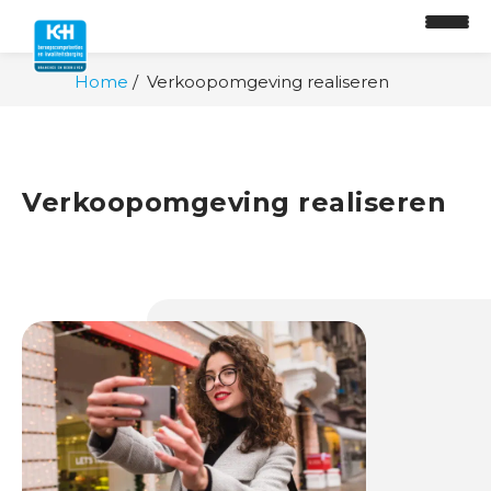
Home
Verkoopomgeving realiseren
Verkoopomgeving realiseren
O
n
t
w
i