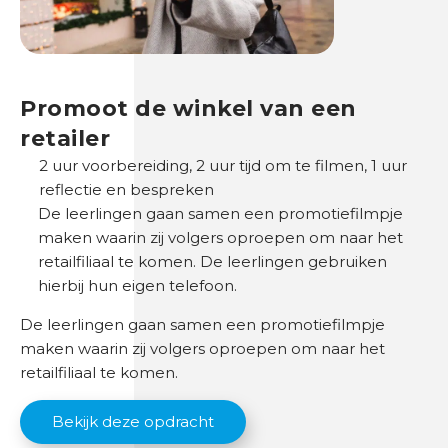
k
k
e
l
p
Promoot de winkel van een
a
retailer
d
2 uur voorbereiding, 2 uur tijd om te filmen, 1 uur
reflectie en bespreken
O
De leerlingen gaan samen een promotiefilmpje
n
maken waarin zij volgers oproepen om naar het
d
retailfiliaal te komen. De leerlingen gebruiken
e
hierbij hun eigen telefoon.
r
w
De leerlingen gaan samen een promotiefilmpje
i
maken waarin zij volgers oproepen om naar het
j
retailfiliaal te komen.
s
Bekijk deze opdracht
B