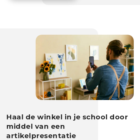
r
a
n
c
h
e
s
e
n
b
e
d
r
i
j
Haal de winkel in je school door
v
middel van een
e
n
artikelpresentatie