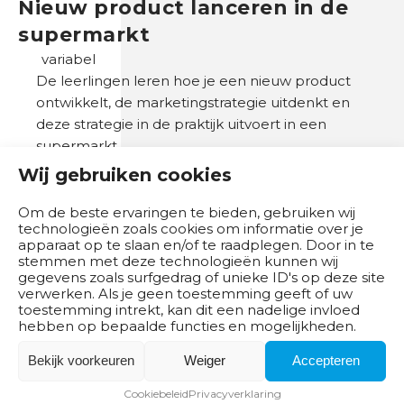
Nieuw product lanceren in de
supermarkt
variabel
De leerlingen leren hoe je een nieuw product
ontwikkelt, de marketingstrategie uitdenkt en
deze strategie in de praktijk uitvoert in een
supermarkt.
Wij gebruiken cookies
De leerlingen leren hoe je een nieuw product
ontwikkelt, de marketingstrategie uitdenkt en deze
Om de beste ervaringen te bieden, gebruiken wij
strategie in de praktijk uitvoert in een supermarkt.
technologieën zoals cookies om informatie over je
apparaat op te slaan en/of te raadplegen. Door in te
stemmen met deze technologieën kunnen wij
Bekijk deze opdracht
gegevens zoals surfgedrag of unieke ID's op deze site
verwerken. Als je geen toestemming geeft of uw
toestemming intrekt, kan dit een nadelige invloed
hebben op bepaalde functies en mogelijkheden.
Bekijk voorkeuren
Weiger
Accepteren
Cookiebeleid
Privacyverklaring