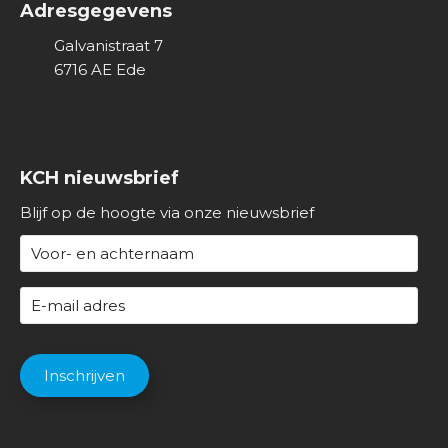
Adresgegevens
Galvanistraat 7
6716 AE
Ede
KCH nieuwsbrief
Blijf op de hoogte via onze nieuwsbrief
N
a
a
E
m
-
(
m
C
V
a
A
Inschrijven
e
i
P
r
l
T
e
a
C