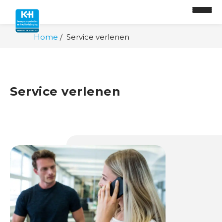
Home
Service verlenen
Service verlenen
O
n
t
w
i
k
k
e