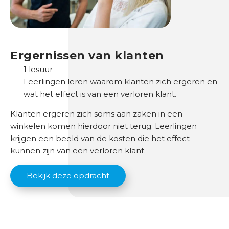
l
p
a
d
Ergernissen van klanten
O
1 lesuur
n
Leerlingen leren waarom klanten zich ergeren en
d
wat het effect is van een verloren klant.
e
Klanten ergeren zich soms aan zaken in een
r
winkelen komen hierdoor niet terug. Leerlingen
w
krijgen een beeld van de kosten die het effect
i
kunnen zijn van een verloren klant.
j
s
Bekijk deze opdracht
B
r
a
n