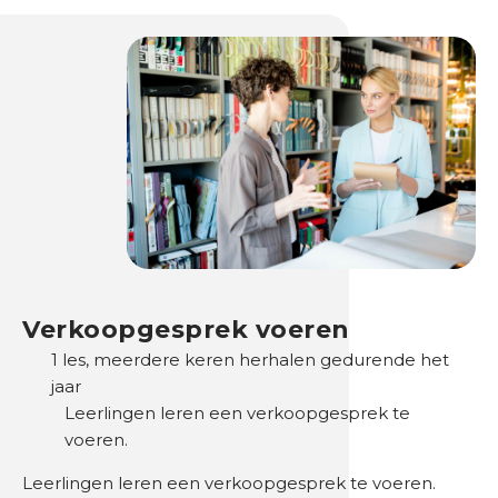
c
h
e
s
e
n
b
e
d
r
i
j
Verkoopgesprek voeren
v
1 les, meerdere keren herhalen gedurende het
e
jaar
n
Leerlingen leren een verkoopgesprek te
voeren.
B
e
Leerlingen leren een verkoopgesprek te voeren.