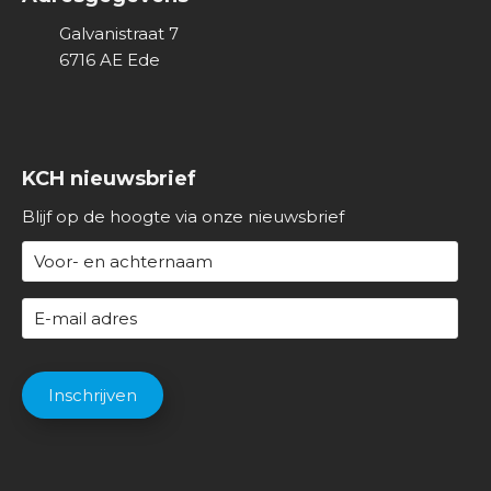
Galvanistraat 7
6716 AE
Ede
KCH nieuwsbrief
Blijf op de hoogte via onze nieuwsbrief
N
a
a
E
m
-
(
m
C
V
a
A
Inschrijven
e
i
P
r
l
T
e
a
C
i