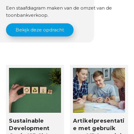
u
Een staafdiagram maken van de omzet van de
r
toonbankverkoop.
O
Bekijk deze opdracht
v
e
r
o
n
s
Sustainable
Artikelpresentati
Development
e met gebruik