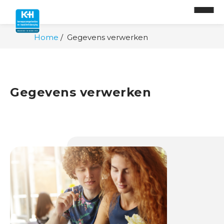
Home
Gegevens verwerken
Gegevens verwerken
O
n
t
w
i
k
k
e
l
p
a