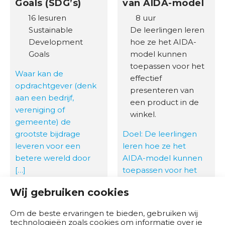
Goals (SDG’s)
van AIDA-model
16 lesuren
8 uur
Sustainable
De leerlingen leren
Development
hoe ze het AIDA-
Goals
model kunnen
toepassen voor het
Waar kan de
effectief
opdrachtgever (denk
presenteren van
aan een bedrijf,
een product in de
vereniging of
winkel.
gemeente) de
grootste bijdrage
Doel: De leerlingen
leveren voor een
leren hoe ze het
betere wereld door
AIDA-model kunnen
[…]
toepassen voor het
effectief presenteren
Lees meer
Wij gebruiken cookies
van een product in de
winkel […]
Om de beste ervaringen te bieden, gebruiken wij
technologieën zoals cookies om informatie over je