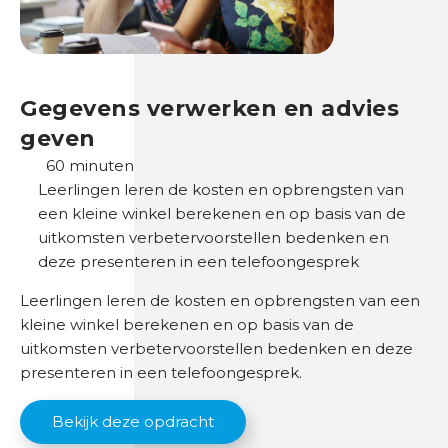
d
O
n
Gegevens verwerken en advies
d
geven
e
60 minuten
r
Leerlingen leren de kosten en opbrengsten van
w
een kleine winkel berekenen en op basis van de
i
uitkomsten verbetervoorstellen bedenken en
j
deze presenteren in een telefoongesprek
s
Leerlingen leren de kosten en opbrengsten van een
B
kleine winkel berekenen en op basis van de
r
uitkomsten verbetervoorstellen bedenken en deze
a
presenteren in een telefoongesprek.
n
c
Bekijk deze opdracht
h