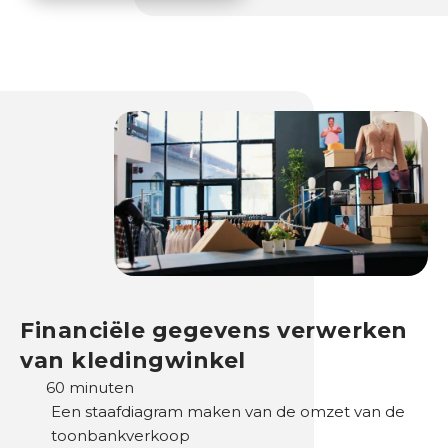
e
s
e
n
b
e
d
r
i
j
v
e
n
Financiële gegevens verwerken
B
van kledingwinkel
e
60 minuten
s
Een staafdiagram maken van de omzet van de
t
toonbankverkoop
u