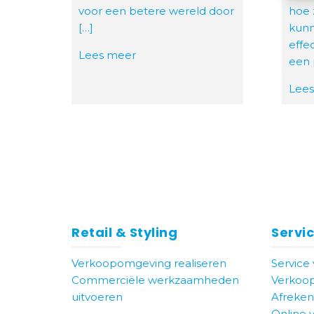
voor een betere wereld door
hoe 
[…]
kunn
effe
Lees meer
een 
Lee
Retail & Styling
Servic
Verkoopomgeving realiseren
Service
Commerciële werkzaamheden
Verkoo
uitvoeren
Afreken
Online 