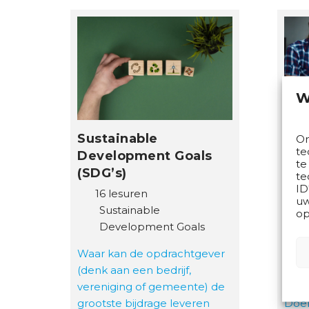
W
Sustainable
Art
Om
te
Development Goals
met
te
(SDG’s)
AI
te
ID
16 lesuren
8
uw
Sustainable
De
op
Development Goals
he
to
Waar kan de opdrachtgever
ef
(denk aan een bedrijf,
ee
vereniging of gemeente) de
grootste bijdrage leveren
Doel