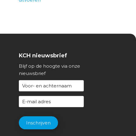
KCH nieuwsbrief
Blijf op de hoogte via onze
nieuwsbrief
N
a
a
E
m
-
(
m
C
V
a
A
Inschrijven
e
i
P
r
l