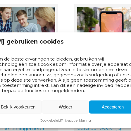
ij gebruiken cookies
ikelpresentatie
Instagram reclam
 de beste ervaringen te bieden, gebruiken wij
chnologieën zoals cookies om informatie over je apparaat 
 gebruik van
8 uur
 slaan en/of te raadplegen. Door in te stemmen met deze
DA-model
chnologieën kunnen wij gegevens zoals surfgedrag of unie
Ontwikkel een Inst
's op deze site verwerken. Als je geen toestemming geeft o
campagne
 uur
 toestemming intrekt, kan dit een nadelige invloed hebbe
 leerlingen leren hoe ze
 bepaalde functies en mogelijkheden.
Ontwerp voor een lokal
t AIDA-model kunnen
winkelier een
epassen voor het
marketingcampagne vo
Bekijk voorkeuren
Weiger
Accepteren
fectief presenteren van
Instagram. Eisen:– duur 
n product in de winkel.
Cookiebeleid
Privacyverklaring
de campagne: 4 weken
posts per week– […]
: De leerlingen leren